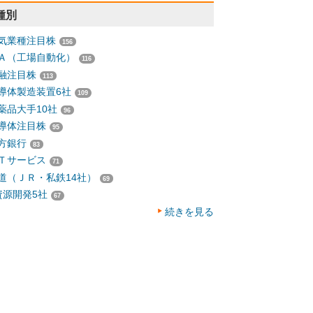
種別
気業種注目株
156
Ａ（工場自動化）
116
融注目株
113
導体製造装置6社
109
薬品大手10社
96
導体注目株
95
方銀行
83
Ｔサービス
71
道（ＪＲ・私鉄14社）
69
資源開発5社
67
続きを見る