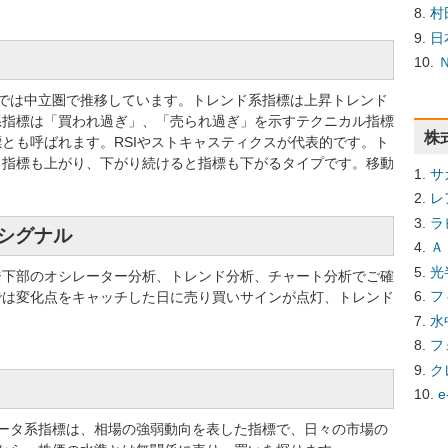
村
日
指標では中立圏で推移しています。トレンド系指標は上昇トレンド
系指標は「買われ過ぎ」、「売られ過ぎ」を示すテクニカル指標
株
とも呼ばれます。RSIやストキャスティクスが代表的です。ト
と指標も上がり、下がり続けると指標も下がるタイプです。移動
サ
レ
ラ
買シグナル
Ａ
光
ジ下部のオシレーター分析、トレンド分析、チャート分析でご確
フ
では変化点をキャッチした日に売り買いサインが点灯、トレンド
水
フ
ク
e
ータ系指標は、相場の強弱動向を表した指標で、日々の市場の