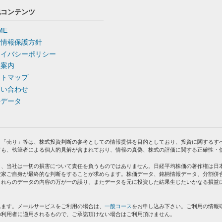
他コンテンツ
ME
人情報保護方針
ライバシーポリシー
社案内
イトマップ
問い合わせ
去データ
」「売り」等は、株式投資判断の参考としての情報提供を目的としており、投資に関するす
ても、執筆者による個人的見解が含まれており、情報の真偽、株式の評価に関する正確性・
り、当社は一切の損害について責任を負うものではありません。日経平均株価の著作権は日
資家ご自身が最終的な判断をすることが求めらます。株価データ、銘柄情報データ、分割併
これらのデータの内容の万が一の誤り、またデータを元に投資した結果生じたいかなる損益
れます。メールサービスをご利用の場合は、
一般コース
をお申し込み下さい。ご利用の情報
の利用者に適用されるもので、ご承諾頂けない場合はご利用頂けません。