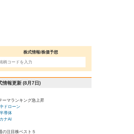
株式情報/株価予想
式情報更新
(8月7日)
テーマランキング急上昇
中ドローン
半導体
カナAI
週の注目株ベスト５