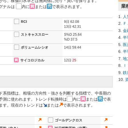
から、株価の水準とは無関係に売り・買いを探ります。
業
グナルは
内に
または
で表示されます。
人
RCI
9日
62.08
Ｆ
13日
42.31
金
ストキャススロー
S%D
25.64
半
%D
37.5
医
ボリュームレシオ
14日
59.44
半
地
サイコロジカル
12日
25
Ｉ
鉄
ド系指標は、相場の方向性・強さを判断する指標で、中長期の
予測に使われます。トレンド転換時は
内に
または
で表
ます。現在のトレンドは
または
で表示されます。
ゴールデンクロス