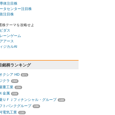
導体注目株
ータセンター注目株
衛注目株
選株テーマを攻略せよ
ピダス
レーンゲーム
アアース
ィジカルAI
目銘柄ランキング
オクシア HD
3271
ジクラ
1969
菱重工業
1556
Ｘ金属
1526
菱ＵＦＪフィナンシャル・グループ
1488
フトバンクグループ
1396
河電気工業
1193