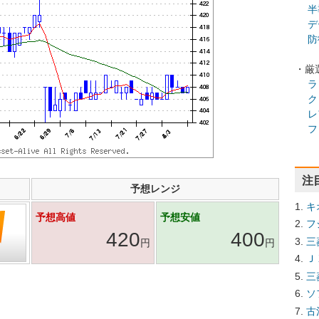
半
デ
防
・厳
ラ
ク
レ
フ
注
予想レンジ
キ
予想高値
予想安値
フ
420
400
三
円
円
Ｊ
三
ソ
古