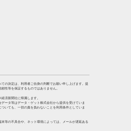
べての決定は、利用者ご自身の判断でお願い申し上げます。提
信頼性等を保証するものではありません。
本経済新聞社に帰属します。
合データ等はデータ・ゲット株式会社から提供を受けていま
についても、一切の責を負わないことを利用条件としていま
端末等の不具合や、ネット環境によっては、メールが遅延ある