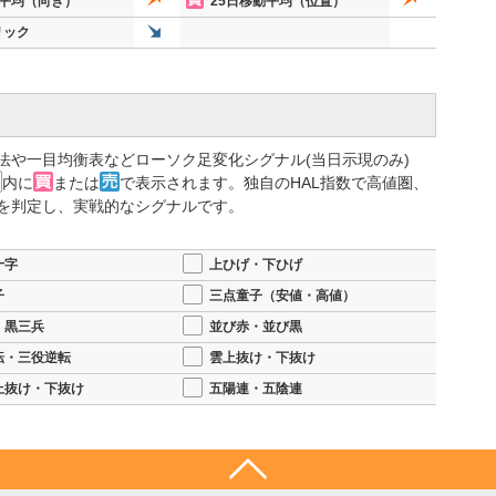
動平均（向き）
25日移動平均（位置）
リック
法や一目均衡表などローソク足変化シグナル(当日示現のみ)
内に
または
で表示されます。独自のHAL指数で高値圏、
を判定し、実戦的なシグナルです。
十字
上ひげ・下ひげ
子
三点童子（安値・高値）
・黒三兵
並び赤・並び黒
転・三役逆転
雲上抜け・下抜け
上抜け・下抜け
五陽連・五陰連