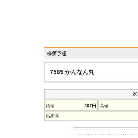
株価予想
7585
かんなん丸
2
始値
407
円
高値
出来高