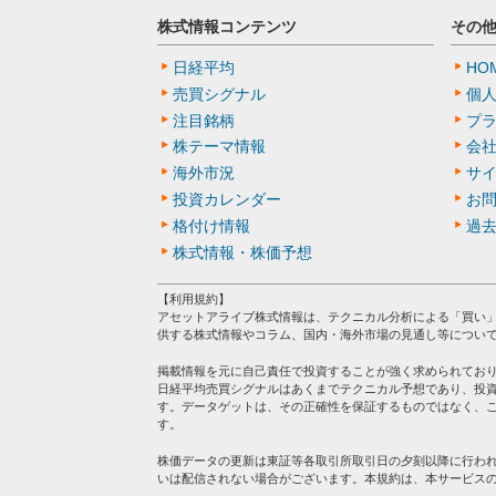
株式情報コンテンツ
その
日経平均
HO
売買シグナル
個
注目銘柄
プ
株テーマ情報
会
海外市況
サ
投資カレンダー
お
格付け情報
過
株式情報・株価予想
【利用規約】
アセットアライブ株式情報は、テクニカル分析による「買い
供する株式情報やコラム、国内・海外市場の見通し等につい
掲載情報を元に自己責任で投資することが強く求められてお
日経平均売買シグナルはあくまでテクニカル予想であり、投
す。データゲットは、その正確性を保証するものではなく、
す。
株価データの更新は東証等各取引所取引日の夕刻以降に行わ
いは配信されない場合がございます。本規約は、本サービス