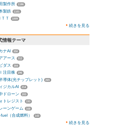
田製作所
1186
本製鉄
1101
ＮＴＴ
1009
続きを見る
式情報テーマ
カナAI
350
アアース
312
ピダス
304
Ｉ注目株
296
半導体(光チップレット)
265
ィジカルAI
214
中ドローン
203
ォトレジスト
193
レーンゲーム
168
-fuel（合成燃料）
143
続きを見る