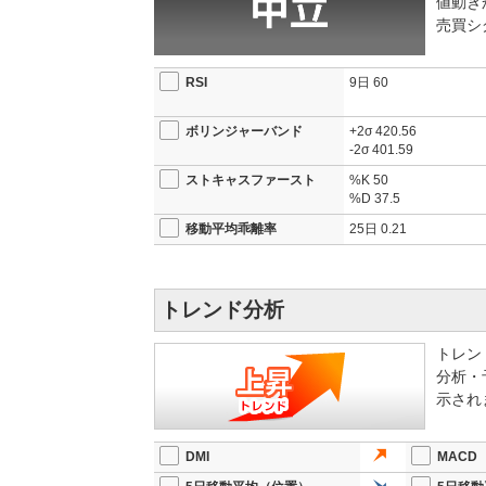
値動き
売買シ
RSI
9日
60
ボリンジャーバンド
+2σ
420.56
-2σ
401.59
ストキャスファースト
%K
50
%D
37.5
移動平均乖離率
25日
0.21
トレンド分析
トレン
分析・
示され
DMI
MACD