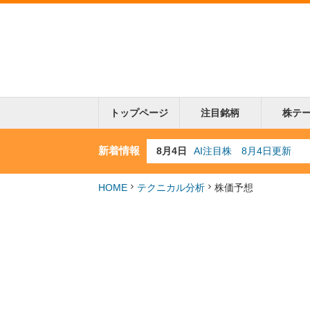
トップページ
注目銘柄
株テ
新着情報
8月3日
人気業種注目株 8月3日
8月2日
金融注目株 8月2日更新
7月29日
日経225シグナル点灯
HOME
テクニカル分析
株価予想
7月10日
半導体注目株 7月10日
8月4日
AI注目株 8月4日更新