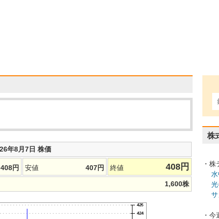
株
026年8月7日 株価
・株
408
円
408
円
安値
407
円
終値
水
1,600
株
光
サ
・今