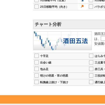
5日移動平均（位置）
5日移
25日移動平均（向き）
パラボ
チャート分析
酒田五
は、
安値圏
十字足
はらみ
出会い線
三点童
包み足
赤三兵
明けの明星・宵の明星
三役好
転換線上抜け・下抜け
遅行線