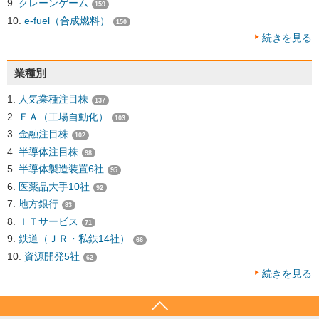
クレーンゲーム
159
e-fuel（合成燃料）
150
続きを見る
業種別
人気業種注目株
137
ＦＡ（工場自動化）
103
金融注目株
102
半導体注目株
98
半導体製造装置6社
95
医薬品大手10社
92
地方銀行
83
ＩＴサービス
71
鉄道（ＪＲ・私鉄14社）
66
資源開発5社
62
続きを見る