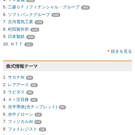
1538
三菱ＵＦＪフィナンシャル・グループ
1483
ソフトバンクグループ
1393
古河電気工業
1196
村田製作所
1165
日本製鉄
1085
ＮＴＴ
1021
続きを見る
株式情報テーマ
サカナAI
309
レアアース
296
ラピダス
289
ＡＩ注目株
260
光半導体(光チップレット)
250
水中ドローン
219
フィジカルAI
210
フォトレジスト
198