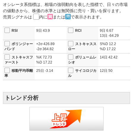
オシレータ系指標は、相場の強弱動向を表した指標で、日々の市場
の値動きから、株価の水準とは無関係に売り・買いを探ります。
売買シグナルは
内に
または
で表示されます。
RSI
9日
43.9
RCI
9日
6.67
13日
-64.29
ボリンジャー
+2σ
426.89
ストキャスス
S%D
12.2
バンド
-2σ
364.82
ロー
%D
17.22
ストキャスフ
%K
72.73
ボリュームレ
14日
42.42
ァースト
%D
17.22
シオ
移動平均乖離
25日
-3.14
サイコロジカ
12日
50
率
ル
トレンド分析