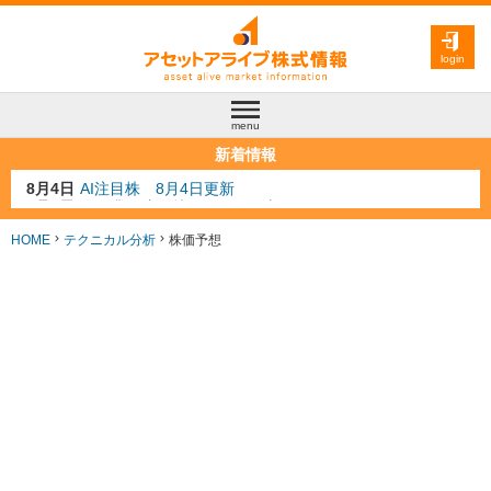
login
menu
新着情報
8月3日
人気業種注目株 8月3日更新
8月2日
金融注目株 8月2日更新
7月29日
日経225シグナル点灯
HOME
テクニカル分析
株価予想
7月10日
半導体注目株 7月10日更新
8月4日
AI注目株 8月4日更新