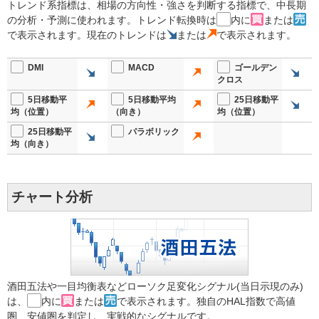
トレンド系指標は、相場の方向性・強さを判断する指標で、中長期
の分析・予測に使われます。トレンド転換時は
内に
または
で表示されます。現在のトレンドは
または
で表示されます。
DMI
MACD
ゴールデン
クロス
5日移動平
5日移動平均
25日移動平
均（位置）
（向き）
均（位置）
25日移動平
パラボリック
均（向き）
チャート分析
酒田五法や一目均衡表などローソク足変化シグナル(当日示現のみ)
は、
内に
または
で表示されます。独自のHAL指数で高値
圏、安値圏を判定し、実戦的なシグナルです。