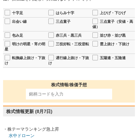
十字足
はらみ十字
上ひげ・下ひげ
出会い線
三点童子
三点童子（安値・高
値）
包み足
赤三兵・黒三兵
並び赤・並び黒
明けの明星・宵の明
三役好転・三役逆転
雲上抜け・下抜け
星
転換線上抜け・下抜
遅行線上抜け・下抜
五陽連・五陰連
け
け
株式情報/株価予想
株式情報更新
(8月7日)
・株テーマランキング急上昇
水中ドローン