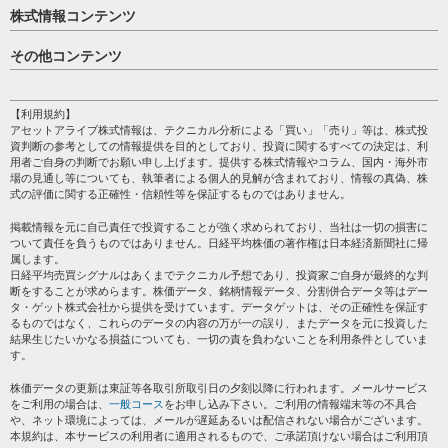
株式情報コンテンツ
日経平均
その他コンテンツ
売買シグナル
HOME
注目銘柄
個人情報保護方針
【利用規約】
株テーマ情報
アセットアライブ株式情報は、テクニカル分析による「買い」「売り」等は、株式投
プライバシーポリシー
海外市況
資判断の参考としての情報提供を目的としており、投資に関するすべての決定は、利
会社案内
用者ご自身の判断でお願い申し上げます。提供する株式情報やコラム、国内・海外市
投資カレンダー
場の見通し等についても、執筆者による個人的見解が含まれており、情報の真偽、株
サイトマップ
格付け情報
式の評価に関する正確性・信頼性等を保証するものではありません。
お問い合わせ
株式情報・株価予想
掲載情報を元に自己責任で投資することが強く求められており、当社は一切の損害に
過去データ
ついて責任を負うものではありません。日経平均株価の著作権は日本経済新聞社に帰
属します。
日経平均売買シグナルはあくまでテクニカル予想であり、投資家ご自身が最終的な判
断をすることが求めらます。株価データ、銘柄情報データ、分割併合データ等はデー
タ・ゲット株式会社から提供を受けています。データゲットは、その正確性を保証す
るものではなく、これらのデータの内容の万が一の誤り、またデータを元に投資した
結果生じたいかなる損益についても、一切の責を負わないことを利用条件としていま
す。
株価データの更新は東証等各取引所取引日の夕刻以降に行われます。メールサービス
をご利用の場合は、
一般コース
をお申し込み下さい。ご利用の情報端末等の不具合
や、ネット環境によっては、メールが遅延あるいは配信されない場合がございます。
本規約は、本サービスの利用者に適用されるもので、ご承諾頂けない場合はご利用頂