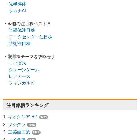
光半導体
サカナAI
・今週の注目株ベスト５
半導体注目株
データセンター注目株
防衛注目株
・厳選株テーマを攻略せよ
ラピダス
クレーンゲーム
レアアース
フィジカルAI
注目銘柄ランキング
キオクシア HD
3239
フジクラ
1984
三菱重工業
1562
ＪＸ金属