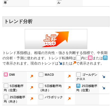
率
ル
トレンド分析
トレンド系指標は、相場の方向性・強さを判断する指標で、中長期
の分析・予測に使われます。トレンド転換時は
内に
または
で表示されます。現在のトレンドは
または
で表示されます。
DMI
MACD
ゴールデン
クロス
5日移動平
5日移動平均
25日移動平
均（位置）
（向き）
均（位置）
25日移動平
パラボリック
均（向き）