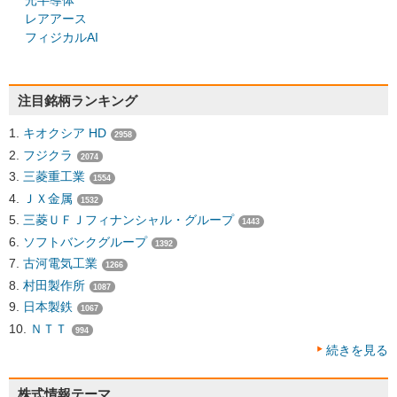
光半導体
レアアース
フィジカルAI
注目銘柄ランキング
キオクシア HD
2958
フジクラ
2074
三菱重工業
1554
ＪＸ金属
1532
三菱ＵＦＪフィナンシャル・グループ
1443
ソフトバンクグループ
1392
古河電気工業
1266
村田製作所
1087
日本製鉄
1067
ＮＴＴ
994
続きを見る
株式情報テーマ