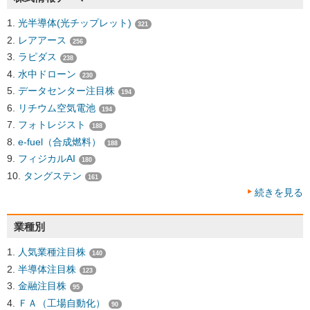
光半導体(光チップレット)
321
レアアース
256
ラピダス
238
水中ドローン
230
データセンター注目株
194
リチウム空気電池
194
フォトレジスト
188
e-fuel（合成燃料）
188
フィジカルAI
180
タングステン
161
続きを見る
業種別
人気業種注目株
140
半導体注目株
123
金融注目株
95
ＦＡ（工場自動化）
90