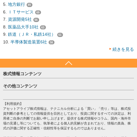
地方銀行
85
ＩＴサービス
69
資源開発5社
66
医薬品大手10社
63
鉄道（ＪＲ・私鉄14社）
61
半導体製造装置6社
58
続きを見る
株式情報コンテンツ
日経平均
その他コンテンツ
売買シグナル
HOME
注目銘柄
個人情報保護方針
【利用規約】
株テーマ情報
アセットアライブ株式情報は、テクニカル分析による「買い」「売り」等は、株式投
プライバシーポリシー
海外市況
資判断の参考としての情報提供を目的としており、投資に関するすべての決定は、利
会社案内
用者ご自身の判断でお願い申し上げます。提供する株式情報やコラム、国内・海外市
投資カレンダー
場の見通し等についても、執筆者による個人的見解が含まれており、情報の真偽、株
サイトマップ
格付け情報
式の評価に関する正確性・信頼性等を保証するものではありません。
お問い合わせ
株式情報・株価予想