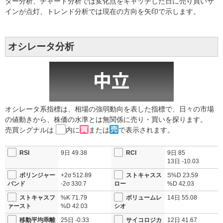
ター分析、チャート分析では変化点をキャッチした日に売り買いサ
インが点灯、トレンド分析では現在の方向を矢印で示します。
オシレータ分析
オシレータ系指標は、相場の強弱動向を表した指標で、日々の市場
の値動きから、株価の水準とは無関係に売り・買いを探ります。
売買シグナルは
内に
または
で表示されます。
RSI
9日
49.38
RCI
9日
85
13日
-10.03
ボリンジャー
+2σ
512.89
ストキャスス
S%D
23.59
バンド
-2σ
330.7
ロー
%D
42.03
ストキャスフ
%K
71.79
ボリュームレ
14日
55.08
ァースト
%D
42.03
シオ
移動平均乖離
25日
-0.33
サイコロジカ
12日
41.67