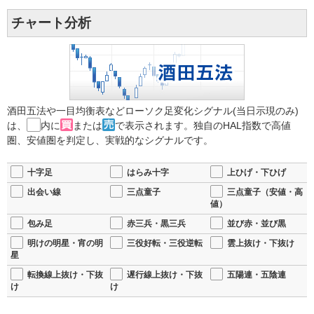
チャート分析
酒田五法や一目均衡表などローソク足変化シグナル(当日示現のみ)
は、
内に
または
で表示されます。独自のHAL指数で高値
圏、安値圏を判定し、実戦的なシグナルです。
十字足
はらみ十字
上ひげ・下ひげ
出会い線
三点童子
三点童子（安値・高
値）
包み足
赤三兵・黒三兵
並び赤・並び黒
明けの明星・宵の明
三役好転・三役逆転
雲上抜け・下抜け
星
転換線上抜け・下抜
遅行線上抜け・下抜
五陽連・五陰連
け
け