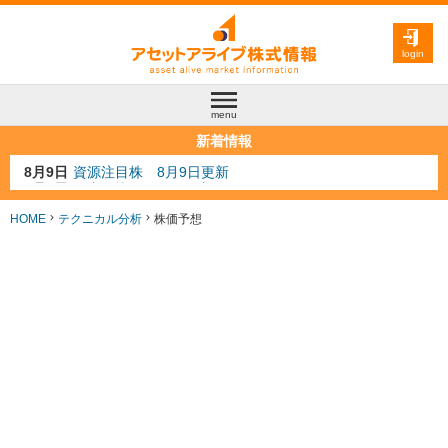
login
menu
新着情報
8月4日
AI注目株 8月4日更新
8月3日
人気業種注目株 8月3日更新
8月2日
金融注目株 8月2日更新
HOME
テクニカル分析
株価予想
7月29日
日経225シグナル点灯
8月9日
資源注目株 8月9日更新