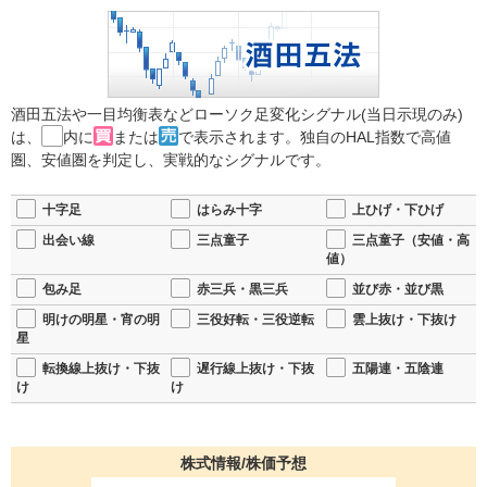
酒田五法や一目均衡表などローソク足変化シグナル(当日示現のみ)
は、
内に
または
で表示されます。独自のHAL指数で高値
圏、安値圏を判定し、実戦的なシグナルです。
十字足
はらみ十字
上ひげ・下ひげ
出会い線
三点童子
三点童子（安値・高
値）
包み足
赤三兵・黒三兵
並び赤・並び黒
明けの明星・宵の明
三役好転・三役逆転
雲上抜け・下抜け
星
転換線上抜け・下抜
遅行線上抜け・下抜
五陽連・五陰連
け
け
株式情報/株価予想