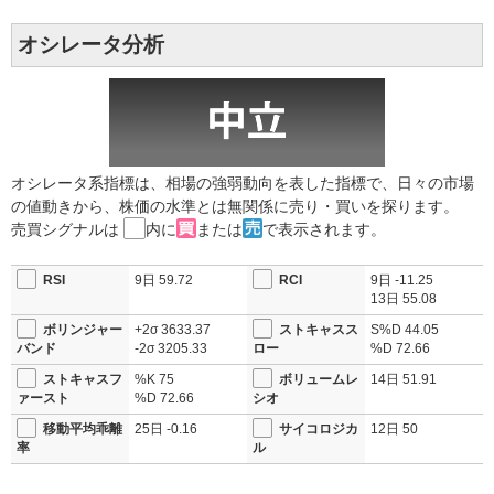
オシレータ分析
オシレータ系指標は、相場の強弱動向を表した指標で、日々の市場
の値動きから、株価の水準とは無関係に売り・買いを探ります。
売買シグナルは
内に
または
で表示されます。
RSI
9日
59.72
RCI
9日
-11.25
13日
55.08
ボリンジャー
+2σ
3633.37
ストキャスス
S%D
44.05
バンド
-2σ
3205.33
ロー
%D
72.66
ストキャスフ
%K
75
ボリュームレ
14日
51.91
ァースト
%D
72.66
シオ
移動平均乖離
25日
-0.16
サイコロジカ
12日
50
率
ル