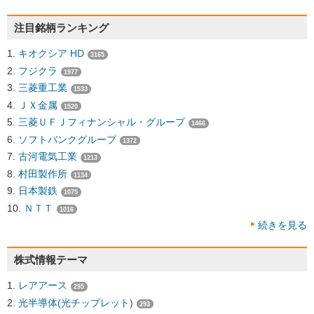
注目銘柄ランキング
キオクシア HD
3165
フジクラ
1977
三菱重工業
1533
ＪＸ金属
1520
三菱ＵＦＪフィナンシャル・グループ
1466
ソフトバンクグループ
1372
古河電気工業
1213
村田製作所
1134
日本製鉄
1075
ＮＴＴ
1016
続きを見る
株式情報テーマ
レアアース
295
光半導体(光チップレット)
293