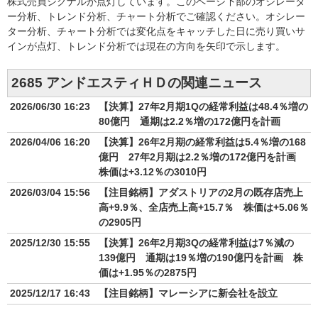
株式売買シグナルが点灯しています。このページ下部のオシレータ
ー分析、トレンド分析、チャート分析でご確認ください。オシレー
ター分析、チャート分析では変化点をキャッチした日に売り買いサ
インが点灯、トレンド分析では現在の方向を矢印で示します。
2685 アンドエスティＨＤの関連ニュース
2026/06/30 16:23
【決算】27年2月期1Qの経常利益は48.4％増の
80億円 通期は2.2％増の172億円を計画
2026/04/06 16:20
【決算】26年2月期の経常利益は5.4％増の168
億円 27年2月期は2.2％増の172億円を計画
株価は+3.12％の3010円
2026/03/04 15:56
【注目銘柄】アダストリアの2月の既存店売上
高+9.9％、全店売上高+15.7％ 株価は+5.06％
の2905円
2025/12/30 15:55
【決算】26年2月期3Qの経常利益は7％減の
139億円 通期は19％増の190億円を計画 株
価は+1.95％の2875円
2025/12/17 16:43
【注目銘柄】マレーシアに新会社を設立