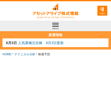
login
menu
新着情報
8月3日
人気業種注目株 8月3日更新
8月2日
金融注目株 8月2日更新
7月29日
日経225シグナル点灯
HOME
テクニカル分析
株価予想
7月10日
半導体注目株 7月10日更新
8月4日
AI注目株 8月4日更新