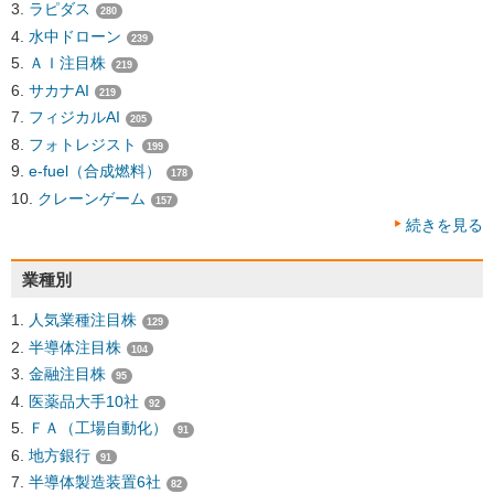
ラピダス
280
水中ドローン
239
ＡＩ注目株
219
サカナAI
219
フィジカルAI
205
フォトレジスト
199
e-fuel（合成燃料）
178
クレーンゲーム
157
続きを見る
業種別
人気業種注目株
129
半導体注目株
104
金融注目株
95
医薬品大手10社
92
ＦＡ（工場自動化）
91
地方銀行
91
半導体製造装置6社
82