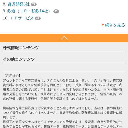
資源開発5社
73
鉄道（ＪＲ・私鉄14社）
69
ＩＴサービス
69
続きを見る
株式情報コンテンツ
日経平均
その他コンテンツ
売買シグナル
HOME
注目銘柄
個人情報保護方針
【利用規約】
株テーマ情報
アセットアライブ株式情報は、テクニカル分析による「買い」「売り」等は、株式投
プライバシーポリシー
海外市況
資判断の参考としての情報提供を目的としており、投資に関するすべての決定は、利
会社案内
用者ご自身の判断でお願い申し上げます。提供する株式情報やコラム、国内・海外市
投資カレンダー
場の見通し等についても、執筆者による個人的見解が含まれており、情報の真偽、株
サイトマップ
格付け情報
式の評価に関する正確性・信頼性等を保証するものではありません。
お問い合わせ
株式情報・株価予想
掲載情報を元に自己責任で投資することが強く求められており、当社は一切の損害に
過去データ
ついて責任を負うものではありません。日経平均株価の著作権は日本経済新聞社に帰
属します。
日経平均売買シグナルはあくまでテクニカル予想であり、投資家ご自身が最終的な判
断をすることが求めらます。株価データ、銘柄情報データ、分割併合データ等はデー