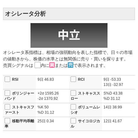
オシレータ分析
オシレータ系指標は、相場の強弱動向を表した指標で、日々の市場
の値動きから、株価の水準とは無関係に売り・買いを探ります。
売買シグナルは
内に
または
で表示されます。
RSI
9日
46.83
RCI
9日
-53.33
13日
-32.97
ボリンジャー
+2σ
1595.26
ストキャスス
S%D
43.38
バンド
-2σ
1370.92
ロー
%D
31.12
ストキャスフ
%K
50
ボリュームレ
14日
38.99
ァースト
%D
31.12
シオ
移動平均乖離
25日
0.34
サイコロジカ
12日
41.67
率
ル