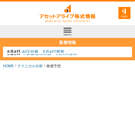
login
menu
新着情報
8月3日
人気業種注目株 8月3日更新
8月2日
金融注目株 8月2日更新
7月29日
日経225シグナル点灯
HOME
テクニカル分析
株価予想
7月10日
半導体注目株 7月10日更新
8月4日
AI注目株 8月4日更新