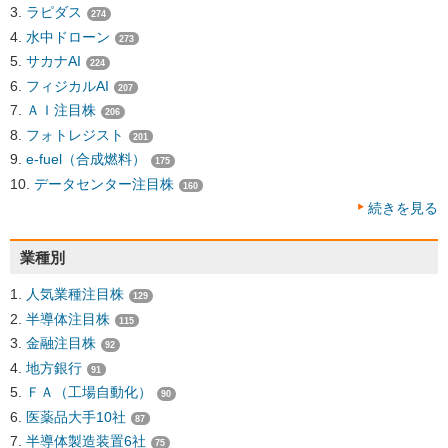
ラピダス
274
水中ドローン
273
サカナAI
224
フィジカルAI
207
ＡＩ注目株
206
フォトレジスト
201
e-fuel（合成燃料）
175
データセンター注目株
160
続きを見る
業種別
人気業種注目株
129
半導体注目株
115
金融注目株
92
地方銀行
91
ＦＡ（工場自動化）
90
医薬品大手10社
87
半導体製造装置6社
75