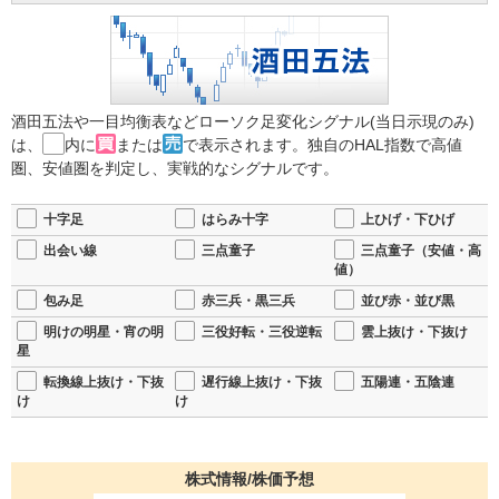
酒田五法や一目均衡表などローソク足変化シグナル(当日示現のみ)
は、
内に
または
で表示されます。独自のHAL指数で高値
圏、安値圏を判定し、実戦的なシグナルです。
十字足
はらみ十字
上ひげ・下ひげ
出会い線
三点童子
三点童子（安値・高
値）
包み足
赤三兵・黒三兵
並び赤・並び黒
明けの明星・宵の明
三役好転・三役逆転
雲上抜け・下抜け
星
転換線上抜け・下抜
遅行線上抜け・下抜
五陽連・五陰連
け
け
株式情報/株価予想