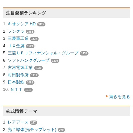
注目銘柄ランキング
キオクシア HD
3115
フジクラ
1984
三菱重工業
1537
ＪＸ金属
1529
三菱ＵＦＪフィナンシャル・グループ
1459
ソフトバンクグループ
1379
古河電気工業
1234
村田製作所
1112
日本製鉄
1083
ＮＴＴ
1018
続きを見る
株式情報テーマ
レアアース
297
光半導体(光チップレット)
279