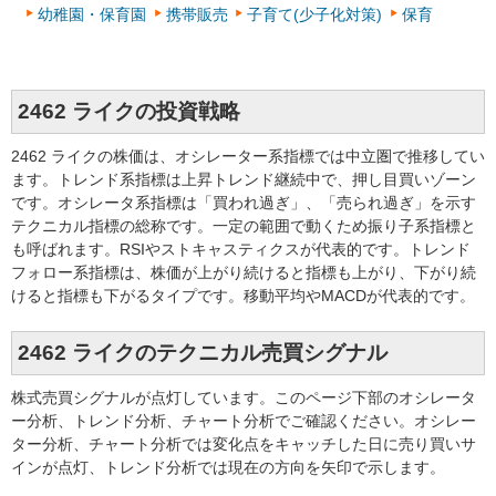
幼稚園・保育園
携帯販売
子育て(少子化対策)
保育
2462 ライクの投資戦略
2462 ライクの株価は、オシレーター系指標では中立圏で推移してい
ます。トレンド系指標は上昇トレンド継続中で、押し目買いゾーン
です。オシレータ系指標は「買われ過ぎ」、「売られ過ぎ」を示す
テクニカル指標の総称です。一定の範囲で動くため振り子系指標と
も呼ばれます。RSIやストキャスティクスが代表的です。トレンド
フォロー系指標は、株価が上がり続けると指標も上がり、下がり続
けると指標も下がるタイプです。移動平均やMACDが代表的です。
2462 ライクのテクニカル売買シグナル
株式売買シグナルが点灯しています。このページ下部のオシレータ
ー分析、トレンド分析、チャート分析でご確認ください。オシレー
ター分析、チャート分析では変化点をキャッチした日に売り買いサ
インが点灯、トレンド分析では現在の方向を矢印で示します。