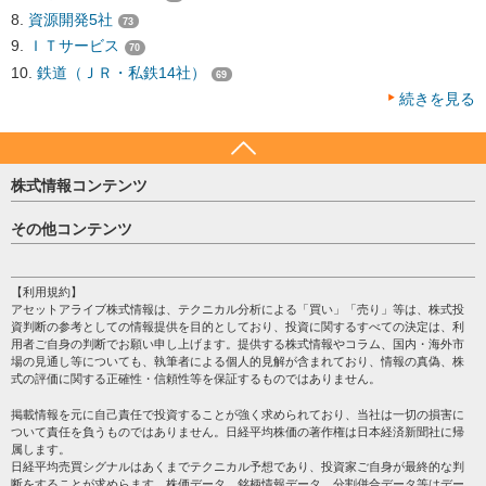
資源開発5社
73
ＩＴサービス
70
鉄道（ＪＲ・私鉄14社）
69
続きを見る
株式情報コンテンツ
日経平均
その他コンテンツ
売買シグナル
HOME
注目銘柄
個人情報保護方針
【利用規約】
株テーマ情報
アセットアライブ株式情報は、テクニカル分析による「買い」「売り」等は、株式投
プライバシーポリシー
海外市況
資判断の参考としての情報提供を目的としており、投資に関するすべての決定は、利
会社案内
用者ご自身の判断でお願い申し上げます。提供する株式情報やコラム、国内・海外市
投資カレンダー
場の見通し等についても、執筆者による個人的見解が含まれており、情報の真偽、株
サイトマップ
格付け情報
式の評価に関する正確性・信頼性等を保証するものではありません。
お問い合わせ
株式情報・株価予想
掲載情報を元に自己責任で投資することが強く求められており、当社は一切の損害に
過去データ
ついて責任を負うものではありません。日経平均株価の著作権は日本経済新聞社に帰
属します。
日経平均売買シグナルはあくまでテクニカル予想であり、投資家ご自身が最終的な判
断をすることが求めらます。株価データ、銘柄情報データ、分割併合データ等はデー