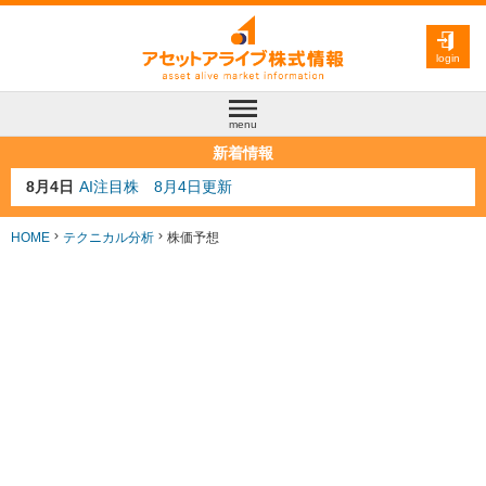
login
menu
新着情報
8月3日
人気業種注目株 8月3日更新
8月2日
金融注目株 8月2日更新
7月29日
日経225シグナル点灯
HOME
テクニカル分析
株価予想
7月10日
半導体注目株 7月10日更新
8月4日
AI注目株 8月4日更新