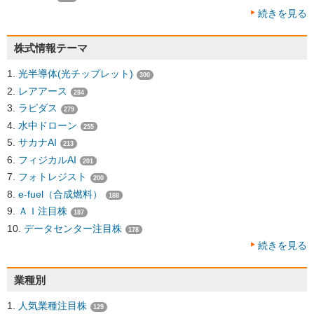
続きを見る
株式情報テーマ
光半導体(光チップレット)
300
レアアース
284
ラピダス
279
水中ドローン
255
サカナAI
213
フィジカルAI
201
フォトレジスト
200
e-fuel（合成燃料）
188
ＡＩ注目株
187
データセンター注目株
178
続きを見る
業種別
人気業種注目株
129