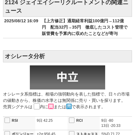
2124 ジェイエイシーリクルートメントの関連ニ
ュース
2025/08/12 16:09
【上方修正】通期経常利益100億円→112億
円 配当32円→35円 徹底したコスト管理で
販管費を予算内に収めたことなどが寄与
オシレータ分析
オシレータ系指標は、相場の強弱動向を表した指標で、日々の市場
の値動きから、株価の水準とは無関係に売り・買いを探ります。
売買シグナルは
内に
または
で表示されます。
RSI
9日
42.25
RCI
9日
-80
13日
-20.33
ボリンジャー
+2σ
956.45
ストキャスス
S%D
71.72