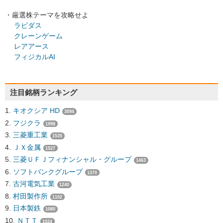
・厳選株テーマを攻略せよ
ラピダス
クレーンゲーム
レアアース
フィジカルAI
注目銘柄ランキング
キオクシア HD
3094
フジクラ
1998
三菱重工業
1535
ＪＸ金属
1527
三菱ＵＦＪフィナンシャル・グループ
1463
ソフトバンクグループ
1370
古河電気工業
1240
村田製作所
1102
日本製鉄
1080
ＮＴＴ
1024