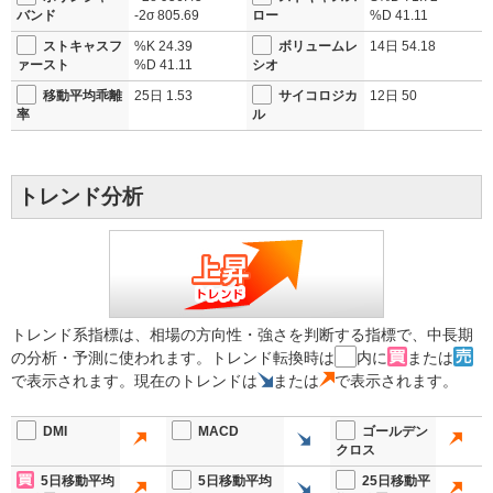
バンド
-2σ
805.69
ロー
%D
41.11
ストキャスフ
%K
24.39
ボリュームレ
14日
54.18
ァースト
%D
41.11
シオ
移動平均乖離
25日
1.53
サイコロジカ
12日
50
率
ル
トレンド分析
トレンド系指標は、相場の方向性・強さを判断する指標で、中長期
の分析・予測に使われます。トレンド転換時は
内に
または
で表示されます。現在のトレンドは
または
で表示されます。
DMI
MACD
ゴールデン
クロス
5日移動平均
5日移動平均
25日移動平