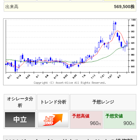
出来高
569,500
株
オシレータ分
トレンド分析
予想レンジ
析
予想高値
予想安値
960
900
円
円