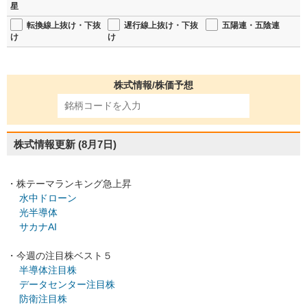
星
転換線上抜け・下抜
遅行線上抜け・下抜
五陽連・五陰連
け
け
株式情報/株価予想
株式情報更新
(8月7日)
・株テーマランキング急上昇
水中ドローン
光半導体
サカナAI
・今週の注目株ベスト５
半導体注目株
データセンター注目株
防衛注目株