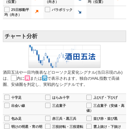
（位置）
（向き）
均（位置）
25日移動平
パラボリック
均（向き）
チャート分析
酒田五法や一目均衡表などローソク足変化シグナル(当日示現のみ)
は、
内に
または
で表示されます。独自のHAL指数で高値
圏、安値圏を判定し、実戦的なシグナルです。
十字足
はらみ十字
上ひげ・下ひげ
出会い線
三点童子
三点童子（安値・高
値）
包み足
赤三兵・黒三兵
並び赤・並び黒
明けの明星・宵の明
三役好転・三役逆転
雲上抜け・下抜け