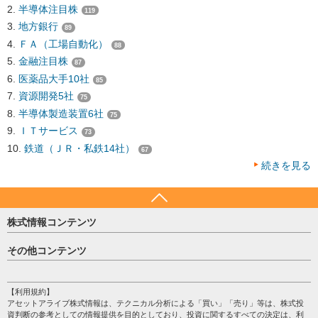
半導体注目株
119
地方銀行
89
ＦＡ（工場自動化）
88
金融注目株
87
医薬品大手10社
85
資源開発5社
75
半導体製造装置6社
75
ＩＴサービス
73
鉄道（ＪＲ・私鉄14社）
67
続きを見る
株式情報コンテンツ
日経平均
その他コンテンツ
売買シグナル
HOME
注目銘柄
個人情報保護方針
【利用規約】
株テーマ情報
アセットアライブ株式情報は、テクニカル分析による「買い」「売り」等は、株式投
プライバシーポリシー
海外市況
資判断の参考としての情報提供を目的としており、投資に関するすべての決定は、利