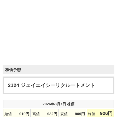
株価予想
2124
ジェイエイシーリクルートメント
2026年8月7日 株価
926
円
始値
910
円
高値
932
円
安値
909
円
終値