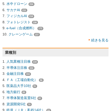
水中ドローン
234
サカナAI
233
フィジカルAI
218
フォトレジスト
198
e-fuel（合成燃料）
173
クレーンゲーム
157
続きを見る
業種別
人気業種注目株
134
半導体注目株
104
金融注目株
104
ＦＡ（工場自動化）
96
医薬品大手10社
91
地方銀行
89
半導体製造装置6社
82
資源開発5社
70
鉄道（ＪＲ・私鉄14社）
69