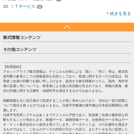
ＩＴサービス
69
続きを見る
株式情報コンテンツ
日経平均
その他コンテンツ
売買シグナル
HOME
注目銘柄
個人情報保護方針
【利用規約】
株テーマ情報
アセットアライブ株式情報は、テクニカル分析による「買い」「売り」等は、株式投
プライバシーポリシー
海外市況
資判断の参考としての情報提供を目的としており、投資に関するすべての決定は、利
会社案内
用者ご自身の判断でお願い申し上げます。提供する株式情報やコラム、国内・海外市
投資カレンダー
場の見通し等についても、執筆者による個人的見解が含まれており、情報の真偽、株
サイトマップ
格付け情報
式の評価に関する正確性・信頼性等を保証するものではありません。
お問い合わせ
株式情報・株価予想
掲載情報を元に自己責任で投資することが強く求められており、当社は一切の損害に
過去データ
ついて責任を負うものではありません。日経平均株価の著作権は日本経済新聞社に帰
属します。
日経平均売買シグナルはあくまでテクニカル予想であり、投資家ご自身が最終的な判
断をすることが求めらます。株価データ、銘柄情報データ、分割併合データ等はデー
タ・ゲット株式会社から提供を受けています。データゲットは、その正確性を保証す
るものではなく、これらのデータの内容の万が一の誤り、またデータを元に投資した
結果生じたいかなる損益についても、一切の責を負わないことを利用条件としていま