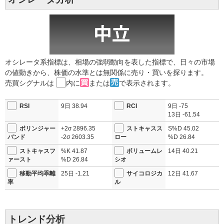
オシレータ系指標は、相場の強弱動向を表した指標で、日々の市場
の値動きから、株価の水準とは無関係に売り・買いを探ります。
売買シグナルは
内に
または
で表示されます。
RSI
9日
38.94
RCI
9日
-75
13日
-61.54
ボリンジャー
+2σ
2896.35
ストキャスス
S%D
45.02
バンド
-2σ
2603.35
ロー
%D
26.84
ストキャスフ
%K
41.87
ボリュームレ
14日
40.21
ァースト
%D
26.84
シオ
移動平均乖離
25日
-1.21
サイコロジカ
12日
41.67
率
ル
トレンド分析