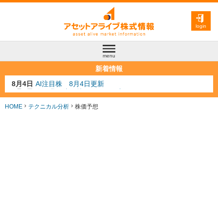
login
menu
新着情報
8月3日
人気業種注目株 8月3日更新
8月2日
金融注目株 8月2日更新
7月29日
日経225シグナル点灯
HOME
テクニカル分析
株価予想
7月10日
半導体注目株 7月10日更新
8月4日
AI注目株 8月4日更新