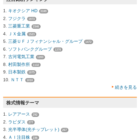
キオクシア HD
3189
フジクラ
1973
三菱重工業
1546
ＪＸ金属
1523
三菱ＵＦＪフィナンシャル・グループ
1472
ソフトバンクグループ
1378
古河電気工業
1203
村田製作所
1132
日本製鉄
1075
ＮＴＴ
1010
続きを見る
株式情報テーマ
レアアース
292
ラピダス
277
光半導体(光チップレット)
267
ＡＩ注目株
236