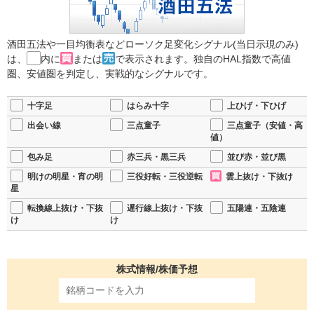
酒田五法や一目均衡表などローソク足変化シグナル(当日示現のみ)
は、
内に
または
で表示されます。独自のHAL指数で高値
圏、安値圏を判定し、実戦的なシグナルです。
十字足
はらみ十字
上ひげ・下ひげ
出会い線
三点童子
三点童子（安値・高
値）
包み足
赤三兵・黒三兵
並び赤・並び黒
明けの明星・宵の明
三役好転・三役逆転
雲上抜け・下抜け
星
転換線上抜け・下抜
遅行線上抜け・下抜
五陽連・五陰連
け
け
株式情報/株価予想