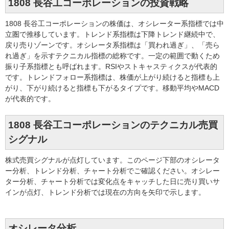
1808 長谷工コーポレーションの投資戦略
1808 長谷工コーポレーションの株価は、オシレーター系指標では中
立圏で推移しています。トレンド系指標は下降トレンド継続中で、
戻り売りゾーンです。オシレータ系指標は「買われ過ぎ」、「売ら
れ過ぎ」を示すテクニカル指標の総称です。一定の範囲で動くため
振り子系指標とも呼ばれます。RSIやストキャスティクスが代表的
です。トレンドフォロー系指標は、株価が上がり続けると指標も上
がり、下がり続けると指標も下がるタイプです。移動平均やMACD
が代表的です。
1808 長谷工コーポレーションのテクニカル売買
シグナル
株式売買シグナルが点灯しています。このページ下部のオシレータ
ー分析、トレンド分析、チャート分析でご確認ください。オシレー
ター分析、チャート分析では変化点をキャッチした日に売り買いサ
インが点灯、トレンド分析では現在の方向を矢印で示します。
オシレータ分析