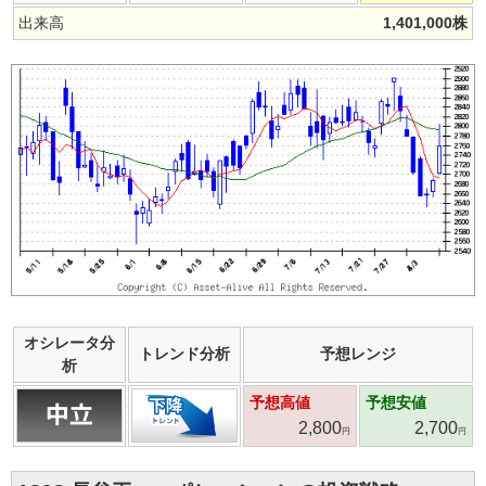
出来高
1,401,000
株
オシレータ分
トレンド分析
予想レンジ
析
予想高値
予想安値
2,800
2,700
円
円