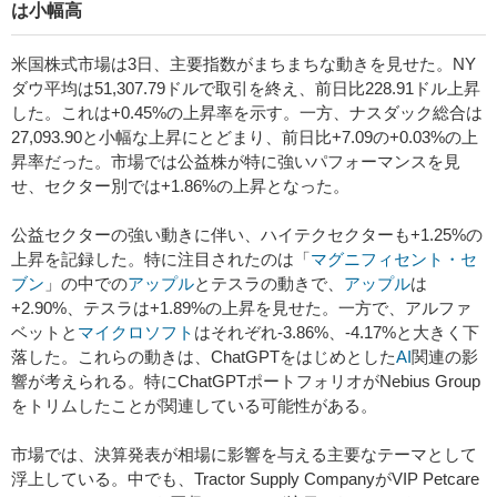
は小幅高
米国株式市場は3日、主要指数がまちまちな動きを見せた。NY
ダウ平均は51,307.79ドルで取引を終え、前日比228.91ドル上昇
した。これは+0.45%の上昇率を示す。一方、ナスダック総合は
27,093.90と小幅な上昇にとどまり、前日比+7.09の+0.03%の上
昇率だった。市場では公益株が特に強いパフォーマンスを見
せ、セクター別では+1.86%の上昇となった。
公益セクターの強い動きに伴い、ハイテクセクターも+1.25%の
上昇を記録した。特に注目されたのは「
マグニフィセント・セ
ブン
」の中での
アップル
とテスラの動きで、
アップル
は
+2.90%、テスラは+1.89%の上昇を見せた。一方で、アルファ
ベットと
マイクロソフト
はそれぞれ-3.86%、-4.17%と大きく下
落した。これらの動きは、ChatGPTをはじめとした
AI
関連の影
響が考えられる。特にChatGPTポートフォリオがNebius Group
をトリムしたことが関連している可能性がある。
市場では、決算発表が相場に影響を与える主要なテーマとして
浮上している。中でも、Tractor Supply CompanyがVIP Petcare