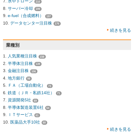
水中ドローン
210
サーバー冷却
199
e-fuel（合成燃料）
197
データセンター注目株
176
続きを見る
業種別
人気業種注目株
158
半導体注目株
139
金融注目株
106
地方銀行
98
ＦＡ（工場自動化）
73
鉄道（ＪＲ・私鉄14社）
71
資源開発5社
69
半導体製造装置6社
64
ＩＴサービス
61
医薬品大手10社
60
続きを見る