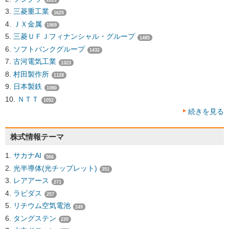
三菱重工業
1625
ＪＸ金属
1569
三菱ＵＦＪフィナンシャル・グループ
1485
ソフトバンクグループ
1432
古河電気工業
1323
村田製作所
1128
日本製鉄
1080
ＮＴＴ
1052
続きを見る
株式情報テーマ
サカナAI
566
光半導体(光チップレット)
351
レアアース
271
ラピダス
257
リチウム空気電池
249
タングステン
220