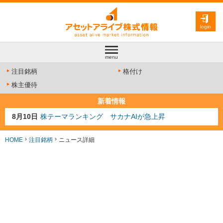
login
menu
注目銘柄
格付け
株主優待
新着情報
8月10日
株テーマランキング サカナAIが急上昇
8月9日
資源注目株 8月9日更新
8月4日
AI注目株 8月4日更新
HOME
注目銘柄
ニュース詳細
8月3日
人気業種注目株 8月3日更新
8月2日
金融注目株 8月2日更新