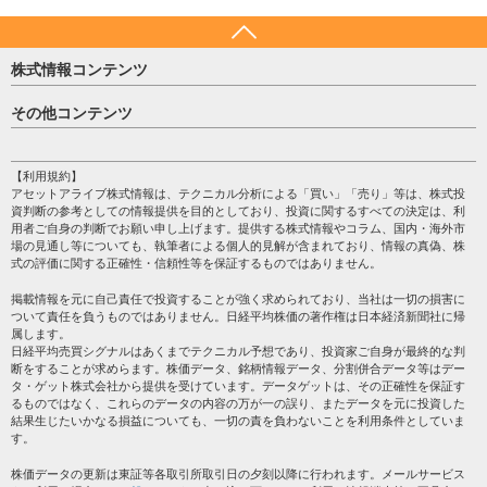
株式情報コンテンツ
日経平均
その他コンテンツ
売買シグナル
HOME
注目銘柄
個人情報保護方針
【利用規約】
株テーマ情報
アセットアライブ株式情報は、テクニカル分析による「買い」「売り」等は、株式投
プライバシーポリシー
海外市況
資判断の参考としての情報提供を目的としており、投資に関するすべての決定は、利
会社案内
用者ご自身の判断でお願い申し上げます。提供する株式情報やコラム、国内・海外市
投資カレンダー
場の見通し等についても、執筆者による個人的見解が含まれており、情報の真偽、株
サイトマップ
格付け情報
式の評価に関する正確性・信頼性等を保証するものではありません。
お問い合わせ
株式情報・株価予想
掲載情報を元に自己責任で投資することが強く求められており、当社は一切の損害に
過去データ
ついて責任を負うものではありません。日経平均株価の著作権は日本経済新聞社に帰
属します。
日経平均売買シグナルはあくまでテクニカル予想であり、投資家ご自身が最終的な判
断をすることが求めらます。株価データ、銘柄情報データ、分割併合データ等はデー
タ・ゲット株式会社から提供を受けています。データゲットは、その正確性を保証す
るものではなく、これらのデータの内容の万が一の誤り、またデータを元に投資した
結果生じたいかなる損益についても、一切の責を負わないことを利用条件としていま
す。
株価データの更新は東証等各取引所取引日の夕刻以降に行われます。メールサービス