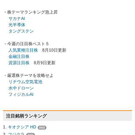
・株テーマランキング急上昇
サカナAI
光半導体
タングステン
・今週の注目株ベスト５
人気業種注目株
8月10日更新
金融注目株
資源注目株
8月9日更新
・厳選株テーマを攻略せよ
リチウム空気電池
水中ドローン
フィジカルAI
注目銘柄ランキング
キオクシア HD
2922
フジクラ
2221