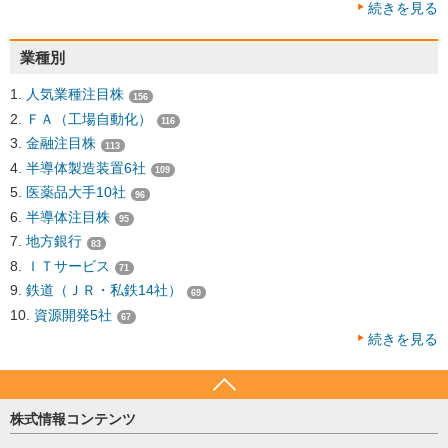
続きを見る
業種別
人気業種注目株
156
ＦＡ（工場自動化）
116
金融注目株
113
半導体製造装置6社
109
医薬品大手10社
96
半導体注目株
95
地方銀行
83
ＩＴサービス
71
鉄道（ＪＲ・私鉄14社）
69
資源開発5社
67
続きを見る
株式情報コンテンツ