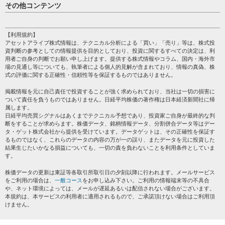
日経平均
その他コンテンツ
売買シグナル
HOME
注目銘柄
個人情報保護方針
【利用規約】
株テーマ情報
アセットアライブ株式情報は、テクニカル分析による「買い」「売り」等は、株式投
プライバシーポリシー
海外市況
資判断の参考としての情報提供を目的としており、投資に関するすべての決定は、利
会社案内
用者ご自身の判断でお願い申し上げます。提供する株式情報やコラム、国内・海外市
投資カレンダー
場の見通し等についても、執筆者による個人的見解が含まれており、情報の真偽、株
サイトマップ
格付け情報
式の評価に関する正確性・信頼性等を保証するものではありません。
お問い合わせ
株式情報・株価予想
掲載情報を元に自己責任で投資することが強く求められており、当社は一切の損害に
過去データ
ついて責任を負うものではありません。日経平均株価の著作権は日本経済新聞社に帰
属します。
日経平均売買シグナルはあくまでテクニカル予想であり、投資家ご自身が最終的な判
断をすることが求めらます。株価データ、銘柄情報データ、分割併合データ等はデー
タ・ゲット株式会社から提供を受けています。データゲットは、その正確性を保証す
るものではなく、これらのデータの内容の万が一の誤り、またデータを元に投資した
結果生じたいかなる損益についても、一切の責を負わないことを利用条件としていま
す。
株価データの更新は東証等各取引所取引日の夕刻以降に行われます。メールサービス
をご利用の場合は、
一般コース
をお申し込み下さい。ご利用の情報端末等の不具合
や、ネット環境によっては、メールが遅延あるいは配信されない場合がございます。
本規約は、本サービスの利用者に適用されるもので、ご承諾頂けない場合はご利用頂
けません。