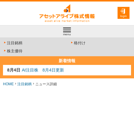
login
menu
注目銘柄
格付け
株主優待
新着情報
8月4日
AI注目株 8月4日更新
8月3日
人気業種注目株 8月3日更新
8月2日
金融注目株 8月2日更新
HOME
注目銘柄
ニュース詳細
7月29日
日経225シグナル点灯
7月10日
半導体注目株 7月10日更新