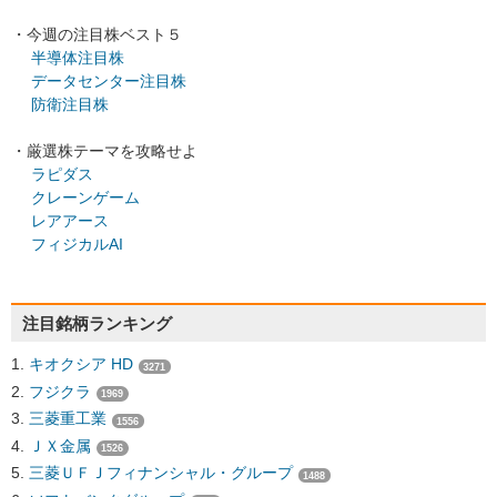
・今週の注目株ベスト５
半導体注目株
データセンター注目株
防衛注目株
・厳選株テーマを攻略せよ
ラピダス
クレーンゲーム
レアアース
フィジカルAI
注目銘柄ランキング
キオクシア HD
3271
フジクラ
1969
三菱重工業
1556
ＪＸ金属
1526
三菱ＵＦＪフィナンシャル・グループ
1488