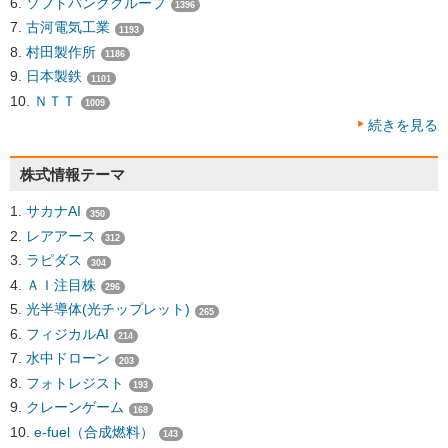
ソフトバンクグループ
1396
古河電気工業
1193
村田製作所
1186
日本製鉄
1101
ＮＴＴ
1009
続きを見る
株式情報テーマ
サカナAI
350
レアアース
312
ラピダス
304
ＡＩ注目株
296
光半導体(光チップレット)
265
フィジカルAI
214
水中ドローン
203
フォトレジスト
193
クレーンゲーム
168
e-fuel（合成燃料）
143