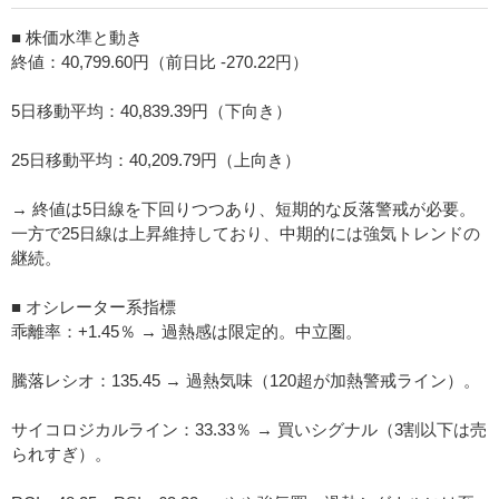
■ 株価水準と動き
終値：40,799.60円（前日比 -270.22円）
5日移動平均：40,839.39円（下向き）
25日移動平均：40,209.79円（上向き）
→ 終値は5日線を下回りつつあり、短期的な反落警戒が必要。
一方で25日線は上昇維持しており、中期的には強気トレンドの
継続。
■ オシレーター系指標
乖離率：+1.45％ → 過熱感は限定的。中立圏。
騰落レシオ：135.45 → 過熱気味（120超が加熱警戒ライン）。
サイコロジカルライン：33.33％ → 買いシグナル（3割以下は売
られすぎ）。