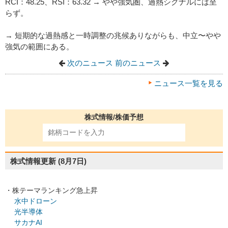
RCI：48.25、RSI：63.32 → やや強気圏、過熱シグナルには至
らず。
→ 短期的な過熱感と一時調整の兆候ありながらも、中立〜やや
強気の範囲にある。
次のニュース
前のニュース
ニュース一覧を見る
株式情報/株価予想
株式情報更新
(8月7日)
・株テーマランキング急上昇
水中ドローン
光半導体
サカナAI