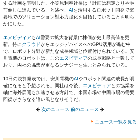
する計画を表明した。小笠原利春社長は「計画は想定よりやや
前倒しに進んでいる」と述べ、
AI
を活用するロボット開発で需
要地でのソリューション対応力強化を目指していることを明ら
かにした。
エヌビディア
も
AI
需要の拡大を背景に株価が史上最高値を更
新。特に
クラウド
からエッジデバイスへのGPU活用が進む中
で、ロボット分野が新たな成長領域と位置付けられている。安
川電機のロボットは、この
エヌビディア
の成長戦略と一致して
おり、両社の協業が更なるシナジーを生むとみられている。
10日の決算発表では、安川電機の
AI
やロボット関連の成長が明
確になると予想される。同社は今後、
エヌビディア
との協業を
軸に海外展開も加速させる方針で、米国市場や中国市場の需要
回復がさらなる追い風となりそうだ。
次のニュース
前のニュース
ニュース一覧を見る