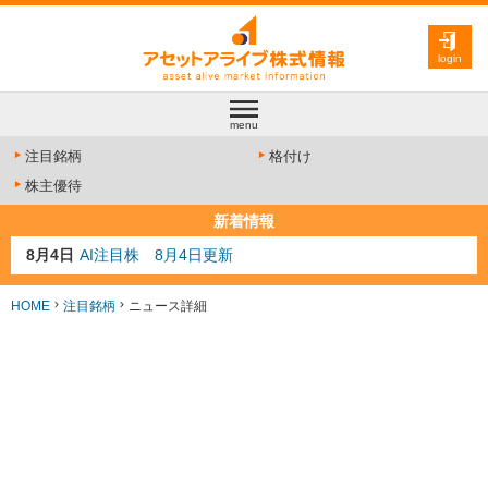
login
menu
注目銘柄
格付け
株主優待
新着情報
8月4日
AI注目株 8月4日更新
8月3日
人気業種注目株 8月3日更新
8月2日
金融注目株 8月2日更新
HOME
注目銘柄
ニュース詳細
7月29日
日経225シグナル点灯
7月10日
半導体注目株 7月10日更新