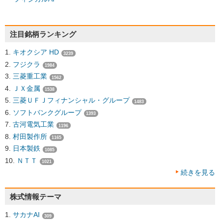
注目銘柄ランキング
キオクシア HD
3239
フジクラ
1984
三菱重工業
1562
ＪＸ金属
1538
三菱ＵＦＪフィナンシャル・グループ
1483
ソフトバンクグループ
1393
古河電気工業
1196
村田製作所
1165
日本製鉄
1085
ＮＴＴ
1021
続きを見る
株式情報テーマ
サカナAI
309