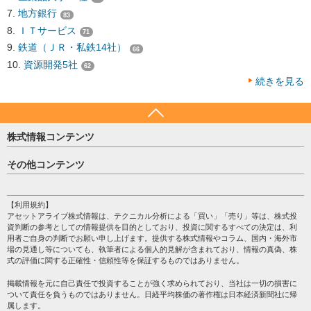
地方銀行
83
ＩＴサービス
71
鉄道（ＪＲ・私鉄14社）
66
資源開発5社
62
続きを見る
株式情報コンテンツ
日経平均
その他コンテンツ
売買シグナル
HOME
注目銘柄
個人情報保護方針
【利用規約】
株テーマ情報
アセットアライブ株式情報は、テクニカル分析による「買い」「売り」等は、株式投
プライバシーポリシー
海外市況
資判断の参考としての情報提供を目的としており、投資に関するすべての決定は、利
会社案内
用者ご自身の判断でお願い申し上げます。提供する株式情報やコラム、国内・海外市
投資カレンダー
場の見通し等についても、執筆者による個人的見解が含まれており、情報の真偽、株
サイトマップ
格付け情報
式の評価に関する正確性・信頼性等を保証するものではありません。
お問い合わせ
株式情報・株価予想
掲載情報を元に自己責任で投資することが強く求められており、当社は一切の損害に
過去データ
ついて責任を負うものではありません。日経平均株価の著作権は日本経済新聞社に帰
属します。