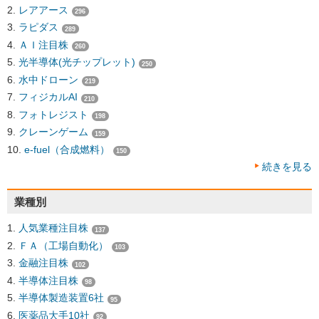
レアアース
296
ラピダス
289
ＡＩ注目株
260
光半導体(光チップレット)
250
水中ドローン
219
フィジカルAI
210
フォトレジスト
198
クレーンゲーム
159
e-fuel（合成燃料）
150
続きを見る
業種別
人気業種注目株
137
ＦＡ（工場自動化）
103
金融注目株
102
半導体注目株
98
半導体製造装置6社
95
医薬品大手10社
92