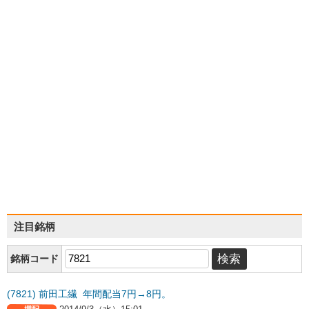
注目銘柄
銘柄コード
(7821) 前田工繊 年間配当7円→8円。