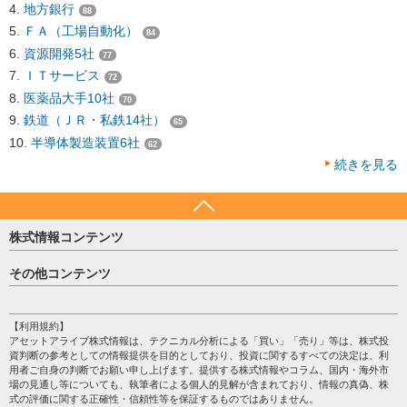
地方銀行
88
ＦＡ（工場自動化）
84
資源開発5社
77
ＩＴサービス
72
医薬品大手10社
70
鉄道（ＪＲ・私鉄14社）
65
半導体製造装置6社
62
続きを見る
株式情報コンテンツ
日経平均
その他コンテンツ
売買シグナル
HOME
注目銘柄
個人情報保護方針
【利用規約】
株テーマ情報
アセットアライブ株式情報は、テクニカル分析による「買い」「売り」等は、株式投
プライバシーポリシー
海外市況
資判断の参考としての情報提供を目的としており、投資に関するすべての決定は、利
会社案内
用者ご自身の判断でお願い申し上げます。提供する株式情報やコラム、国内・海外市
投資カレンダー
場の見通し等についても、執筆者による個人的見解が含まれており、情報の真偽、株
サイトマップ
格付け情報
式の評価に関する正確性・信頼性等を保証するものではありません。