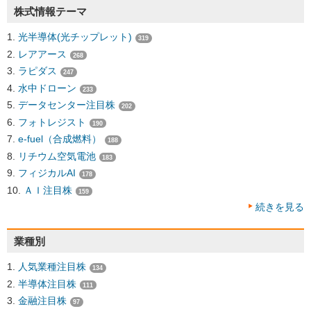
株式情報テーマ
光半導体(光チップレット)
319
レアアース
268
ラピダス
247
水中ドローン
233
データセンター注目株
202
フォトレジスト
190
e-fuel（合成燃料）
188
リチウム空気電池
183
フィジカルAI
178
ＡＩ注目株
159
続きを見る
業種別
人気業種注目株
134
半導体注目株
111
金融注目株
97