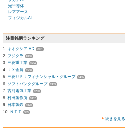
光半導体
レアアース
フィジカルAI
注目銘柄ランキング
キオクシア HD
2991
フジクラ
2060
三菱重工業
1554
ＪＸ金属
1538
三菱ＵＦＪフィナンシャル・グループ
1455
ソフトバンクグループ
1393
古河電気工業
1260
村田製作所
1097
日本製鉄
1070
ＮＴＴ
993
続きを見る