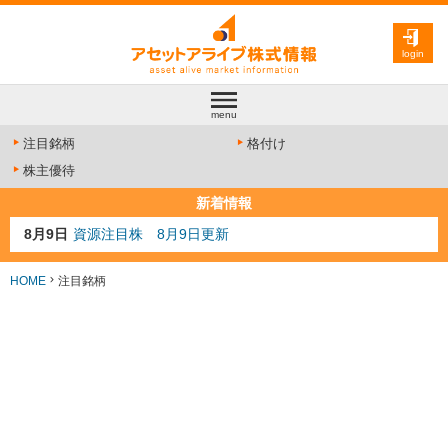
login
menu
注目銘柄
格付け
株主優待
新着情報
8月9日
資源注目株 8月9日更新
8月4日
AI注目株 8月4日更新
8月3日
人気業種注目株 8月3日更新
HOME
注目銘柄
8月2日
金融注目株 8月2日更新
7月29日
日経225シグナル点灯