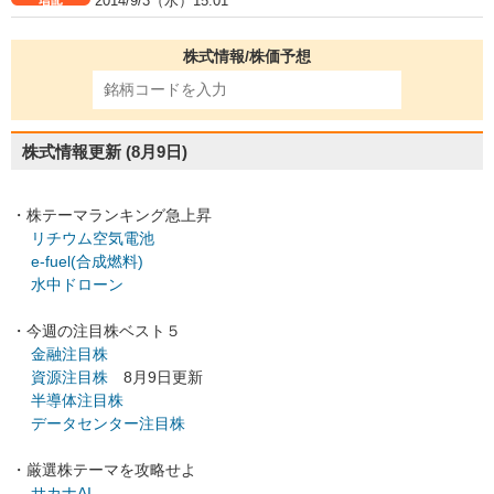
2014/9/3（水）15:01
株式情報/株価予想
株式情報更新
(8月9日)
・株テーマランキング急上昇
リチウム空気電池
e-fuel(合成燃料)
水中ドローン
・今週の注目株ベスト５
金融注目株
資源注目株
8月9日更新
半導体注目株
データセンター注目株
・厳選株テーマを攻略せよ
サカナAI