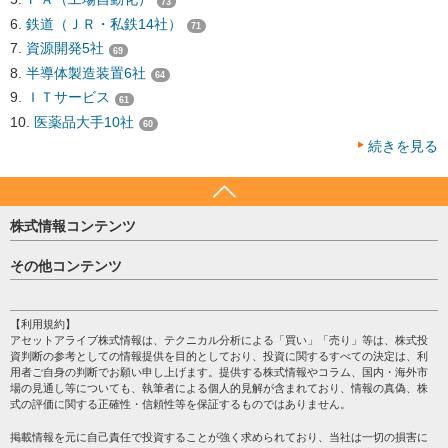
73
鉄道（ＪＲ・私鉄14社）
71
資源開発5社
69
半導体製造装置6社
64
ＩＴサービス
61
医薬品大手10社
60
続きを見る
株式情報コンテンツ
日経平均
その他コンテンツ
売買シグナル
HOME
注目銘柄
個人情報保護方針
【利用規約】
株テーマ情報
アセットアライブ株式情報は、テクニカル分析による「買い」「売り」等は、株式投
プライバシーポリシー
海外市況
資判断の参考としての情報提供を目的としており、投資に関するすべての決定は、利
会社案内
用者ご自身の判断でお願い申し上げます。提供する株式情報やコラム、国内・海外市
投資カレンダー
場の見通し等についても、執筆者による個人的見解が含まれており、情報の真偽、株
サイトマップ
格付け情報
式の評価に関する正確性・信頼性等を保証するものではありません。
お問い合わせ
株式情報・株価予想
掲載情報を元に自己責任で投資することが強く求められており、当社は一切の損害に
過去データ