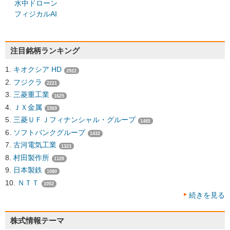
水中ドローン
フィジカルAI
注目銘柄ランキング
キオクシア HD
2922
フジクラ
2221
三菱重工業
1625
ＪＸ金属
1569
三菱ＵＦＪフィナンシャル・グループ
1485
ソフトバンクグループ
1432
古河電気工業
1323
村田製作所
1128
日本製鉄
1080
ＮＴＴ
1052
続きを見る
株式情報テーマ