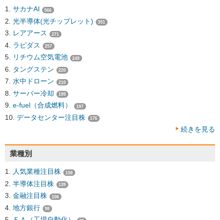
サカナAI
566
光半導体(光チップレット)
351
レアアース
271
ラピダス
257
リチウム空気電池
249
タングステン
220
水中ドローン
210
サーバー冷却
199
e-fuel（合成燃料）
197
データセンター注目株
176
続きを見る
業種別
人気業種注目株
158
半導体注目株
139
金融注目株
106
地方銀行
98
ＦＡ（工場自動化）