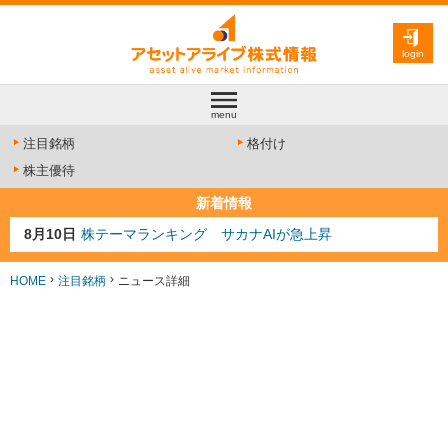
login
menu
注目銘柄
格付け
株主優待
新着情報
8月10日
株テーマランキング サカナAIが急上昇
8月9日
資源注目株 8月9日更新
8月4日
AI注目株 8月4日更新
HOME
注目銘柄
ニュース詳細
8月3日
人気業種注目株 8月3日更新
8月2日
金融注目株 8月2日更新