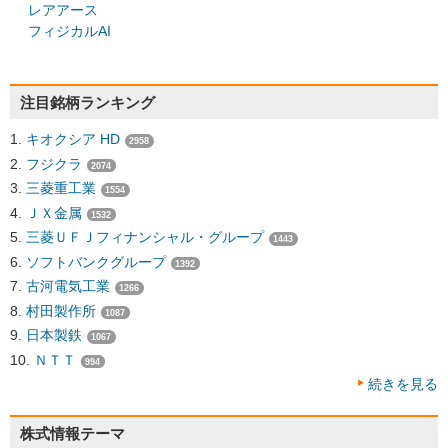
レアアース
フィジカルAI
注目銘柄ランキング
キオクシア HD
2958
フジクラ
2074
三菱重工業
1554
ＪＸ金属
1532
三菱ＵＦＪフィナンシャル・グループ
1443
ソフトバンクグループ
1392
古河電気工業
1266
村田製作所
1087
日本製鉄
1067
ＮＴＴ
994
続きを見る
株式情報テーマ