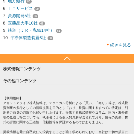
地方銀行
85
ＩＴサービス
69
資源開発5社
66
医薬品大手10社
63
鉄道（ＪＲ・私鉄14社）
61
半導体製造装置6社
58
続きを見る
株式情報コンテンツ
日経平均
その他コンテンツ
売買シグナル
HOME
注目銘柄
個人情報保護方針
【利用規約】
株テーマ情報
アセットアライブ株式情報は、テクニカル分析による「買い」「売り」等は、株式投
プライバシーポリシー
海外市況
資判断の参考としての情報提供を目的としており、投資に関するすべての決定は、利
会社案内
用者ご自身の判断でお願い申し上げます。提供する株式情報やコラム、国内・海外市
投資カレンダー
場の見通し等についても、執筆者による個人的見解が含まれており、情報の真偽、株
サイトマップ
格付け情報
式の評価に関する正確性・信頼性等を保証するものではありません。
お問い合わせ
株式情報・株価予想
掲載情報を元に自己責任で投資することが強く求められており、当社は一切の損害に
過去データ