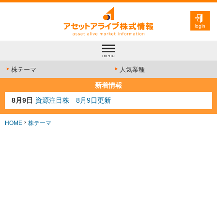
login
menu
株テーマ
人気業種
新着情報
8月9日
資源注目株 8月9日更新
8月4日
AI注目株 8月4日更新
8月3日
人気業種注目株 8月3日更新
HOME
株テーマ
8月2日
金融注目株 8月2日更新
7月29日
日経225シグナル点灯