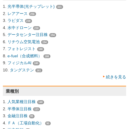
光半導体(光チップレット)
321
レアアース
256
ラピダス
238
水中ドローン
230
データセンター注目株
194
リチウム空気電池
194
フォトレジスト
188
e-fuel（合成燃料）
188
フィジカルAI
180
タングステン
161
続きを見る
業種別
人気業種注目株
140
半導体注目株
123
金融注目株
95
ＦＡ（工場自動化）
90