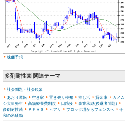
株価予想
多剤耐性菌 関連テーマ
社会問題・社会現象
あおり運転
空き家
置き去り検知
推し活
貸金庫
カメム
シ大量発生
高額療養費制度
口蹄疫
事業承継(後継者問題)
多剤耐性菌
ＰＦＡＳ
ヒアリ
ブロック塀からフェンスへ
令
和の米騒動