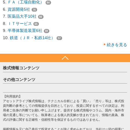
ＦＡ（工場自動化）
84
資源開発5社
76
医薬品大手10社
66
ＩＴサービス
65
半導体製造装置6社
59
鉄道（ＪＲ・私鉄14社）
57
続きを見る
株式情報コンテンツ
日経平均
その他コンテンツ
売買シグナル
HOME
注目銘柄
個人情報保護方針
【利用規約】
株テーマ情報
アセットアライブ株式情報は、テクニカル分析による「買い」「売り」等は、株式投
プライバシーポリシー
海外市況
資判断の参考としての情報提供を目的としており、投資に関するすべての決定は、利
会社案内
用者ご自身の判断でお願い申し上げます。提供する株式情報やコラム、国内・海外市
投資カレンダー
場の見通し等についても、執筆者による個人的見解が含まれており、情報の真偽、株
サイトマップ
格付け情報
式の評価に関する正確性・信頼性等を保証するものではありません。
お問い合わせ
株式情報・株価予想
掲載情報を元に自己責任で投資することが強く求められており、当社は一切の損害に