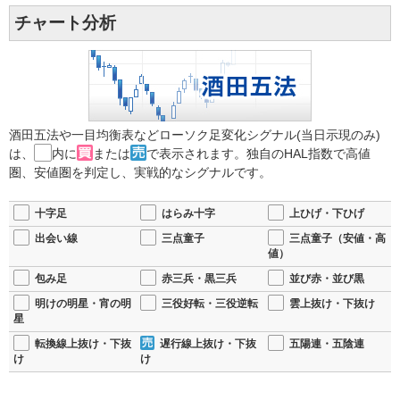
チャート分析
酒田五法や一目均衡表などローソク足変化シグナル(当日示現のみ)
は、
内に
または
で表示されます。独自のHAL指数で高値
圏、安値圏を判定し、実戦的なシグナルです。
十字足
はらみ十字
上ひげ・下ひげ
出会い線
三点童子
三点童子（安値・高
値）
包み足
赤三兵・黒三兵
並び赤・並び黒
明けの明星・宵の明
三役好転・三役逆転
雲上抜け・下抜け
星
転換線上抜け・下抜
遅行線上抜け・下抜
五陽連・五陰連
け
け