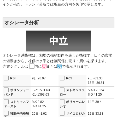
インが点灯、トレンド分析では現在の方向を矢印で示します。
オシレータ分析
オシレータ系指標は、相場の強弱動向を表した指標で、日々の市場
の値動きから、株価の水準とは無関係に売り・買いを探ります。
売買シグナルは
内に
または
で表示されます。
RSI
9日
28.97
RCI
9日
-83.33
13日
-36.81
ボリンジャー
+2σ
1501.63
ストキャスス
S%D
70.24
バンド
-2σ
1393.63
ロー
%D
41.25
ストキャスフ
%K
2.82
ボリュームレ
14日
39.4
ァースト
%D
41.25
シオ
移動平均乖離
25日
-1.62
サイコロジカ
12日
33.33