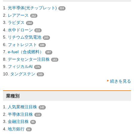
光半導体(光チップレット)
324
レアアース
262
ラピダス
244
水中ドローン
215
リチウム空気電池
205
フォトレジスト
189
e-fuel（合成燃料）
187
データセンター注目株
183
フィジカルAI
176
タングステン
169
続きを見る
業種別
人気業種注目株
142
半導体注目株
133
金融注目株
95
地方銀行
84