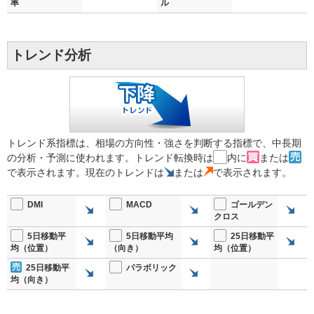
率
ル
トレンド分析
トレンド系指標は、相場の方向性・強さを判断する指標で、中長期
の分析・予測に使われます。トレンド転換時は
内に
または
で表示されます。現在のトレンドは
または
で表示されます。
DMI
MACD
ゴールデン
クロス
5日移動平
5日移動平均
25日移動平
均（位置）
（向き）
均（位置）
25日移動平
パラボリック
均（向き）