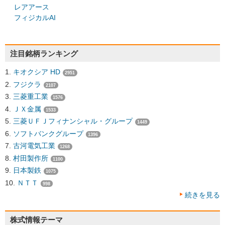
レアアース
フィジカルAI
注目銘柄ランキング
キオクシア HD
2951
フジクラ
2107
三菱重工業
1576
ＪＸ金属
1533
三菱ＵＦＪフィナンシャル・グループ
1449
ソフトバンクグループ
1396
古河電気工業
1268
村田製作所
1100
日本製鉄
1075
ＮＴＴ
998
続きを見る
株式情報テーマ