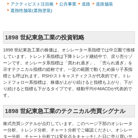
アクティビスト注目株
公共事業
道路
道路舗装
遮熱性舗装(遮熱塗装)
1898 世紀東急工業の投資戦略
1898 世紀東急工業の株価は、オシレーター系指標では中立圏で推移
しています。トレンド系指標は下降トレンド継続中で、戻り売りゾ
ーンです。オシレータ系指標は「買われ過ぎ」、「売られ過ぎ」を
示すテクニカル指標の総称です。一定の範囲で動くため振り子系指
標とも呼ばれます。RSIやストキャスティクスが代表的です。トレ
ンドフォロー系指標は、株価が上がり続けると指標も上がり、下が
り続けると指標も下がるタイプです。移動平均やMACDが代表的で
す。
1898 世紀東急工業のテクニカル売買シグナル
株式売買シグナルが点灯しています。このページ下部のオシレータ
ー分析、トレンド分析、チャート分析でご確認ください。オシレー
ター分析、チャート分析では変化点をキャッチした日に売り買いサ