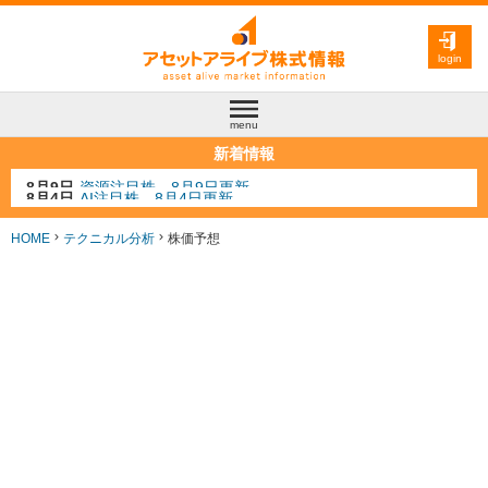
login
menu
新着情報
8月4日
AI注目株 8月4日更新
8月3日
人気業種注目株 8月3日更新
8月2日
金融注目株 8月2日更新
HOME
テクニカル分析
株価予想
7月29日
日経225シグナル点灯
8月9日
資源注目株 8月9日更新