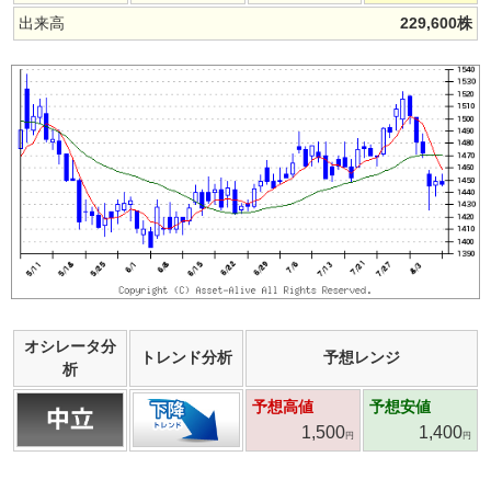
出来高
229,600
株
オシレータ分
トレンド分析
予想レンジ
析
予想高値
予想安値
1,500
1,400
円
円