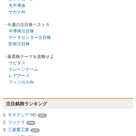
光半導体
サカナAI
・今週の注目株ベスト５
半導体注目株
データセンター注目株
防衛注目株
・厳選株テーマを攻略せよ
ラピダス
クレーンゲーム
レアアース
フィジカルAI
注目銘柄ランキング
キオクシア HD
3094
フジクラ
1998
三菱重工業
1535