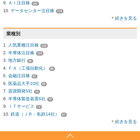
ＡＩ注目株
187
データセンター注目株
178
続きを見る
業種別
人気業種注目株
129
半導体注目株
119
地方銀行
89
ＦＡ（工場自動化）
88
金融注目株
87
医薬品大手10社
85
資源開発5社
75
半導体製造装置6社
75
ＩＴサービス
73
鉄道（ＪＲ・私鉄14社）
67
続きを見る