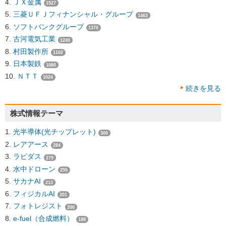
ＪＸ金属
1527
三菱ＵＦＪフィナンシャル・グループ
1463
ソフトバンクグループ
1370
古河電気工業
1240
村田製作所
1102
日本製鉄
1080
ＮＴＴ
1024
続きを見る
株式情報テーマ
光半導体(光チップレット)
300
レアアース
284
ラピダス
279
水中ドローン
255
サカナAI
213
フィジカルAI
201
フォトレジスト
200
e-fuel（合成燃料）
188