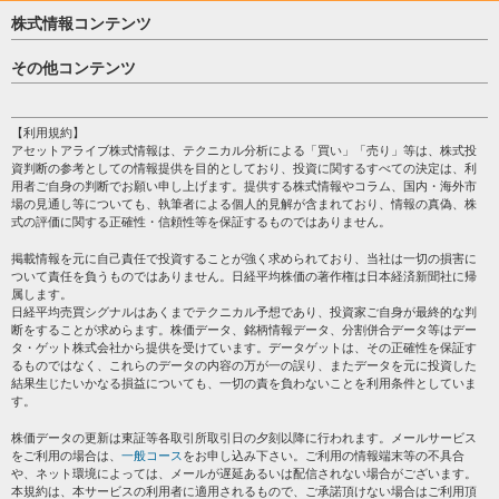
株式情報コンテンツ
日経平均
その他コンテンツ
売買シグナル
HOME
注目銘柄
個人情報保護方針
【利用規約】
株テーマ情報
アセットアライブ株式情報は、テクニカル分析による「買い」「売り」等は、株式投
プライバシーポリシー
海外市況
資判断の参考としての情報提供を目的としており、投資に関するすべての決定は、利
会社案内
用者ご自身の判断でお願い申し上げます。提供する株式情報やコラム、国内・海外市
投資カレンダー
場の見通し等についても、執筆者による個人的見解が含まれており、情報の真偽、株
サイトマップ
格付け情報
式の評価に関する正確性・信頼性等を保証するものではありません。
お問い合わせ
株式情報・株価予想
掲載情報を元に自己責任で投資することが強く求められており、当社は一切の損害に
過去データ
ついて責任を負うものではありません。日経平均株価の著作権は日本経済新聞社に帰
属します。
日経平均売買シグナルはあくまでテクニカル予想であり、投資家ご自身が最終的な判
断をすることが求めらます。株価データ、銘柄情報データ、分割併合データ等はデー
タ・ゲット株式会社から提供を受けています。データゲットは、その正確性を保証す
るものではなく、これらのデータの内容の万が一の誤り、またデータを元に投資した
結果生じたいかなる損益についても、一切の責を負わないことを利用条件としていま
す。
株価データの更新は東証等各取引所取引日の夕刻以降に行われます。メールサービス
をご利用の場合は、
一般コース
をお申し込み下さい。ご利用の情報端末等の不具合
や、ネット環境によっては、メールが遅延あるいは配信されない場合がございます。
本規約は、本サービスの利用者に適用されるもので、ご承諾頂けない場合はご利用頂