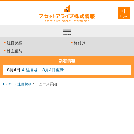
login
menu
注目銘柄
格付け
株主優待
新着情報
8月4日
AI注目株 8月4日更新
8月3日
人気業種注目株 8月3日更新
8月2日
金融注目株 8月2日更新
HOME
注目銘柄
ニュース詳細
7月29日
日経225シグナル点灯
7月10日
半導体注目株 7月10日更新