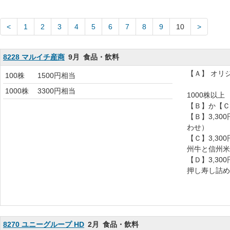
1
2
3
4
5
6
7
8
9
10
8228 マルイチ産商
9月
食品・飲料
【Ａ】 オリ
100株
1500円相当
1000株
3300円相当
1000株以
【Ｂ】か【Ｃ
【Ｂ】3,3
わせ）
【Ｃ】3,3
州牛と信州米
【Ｄ】3,3
押し寿し詰め
8270 ユニーグループ HD
2月
食品・飲料