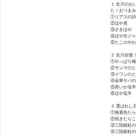
１ 女川のお
た！おつまみ
①リアスの詩
②ほや煮
③さきほや
④ほや生ジャ
⑤たこのやわ
２ 女川自慢
①やっぱり梅
②サンマのと
③イワシのと
④金華サバの
⑤真いか塩辛
⑥ほや塩辛
３ 選ばれし
①無着色たら
②焼きたらこ
③三陸銀鮭の
④三陸銀鮭の