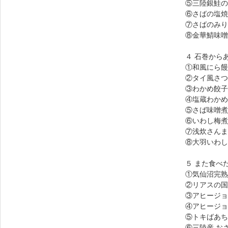
⑤三陸銀鮭の
⑥さばの塩焼
⑦さばのみり
⑧金華鯖味噌
４ 石巻から
①和風にら饅
②タイ風さつ
③わかめ餃子
④塩蔵わかめ
⑤さば味噌煮
⑥いわし梅煮
⑦浅炊さんま
⑧大羽いわし
５ また食べ
①気仙沼完熟
②リアスの国
③アヒージョ
④アヒージョ
⑤トキばあち
⑥三陸産 お