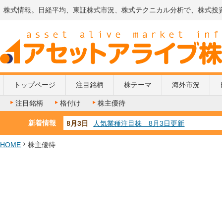
株式情報。日経平均、東証株式市況、株式テクニカル分析で、株式投
トップページ
注目銘柄
株テーマ
海外市況
注目銘柄
格付け
株主優待
新着情報
8月3日
人気業種注目株 8月3日更新
8月2日
金融注目株 8月2日更新
7月29日
日経225シグナル点灯
HOME
株主優待
7月10日
半導体注目株 7月10日更新
8月4日
AI注目株 8月4日更新