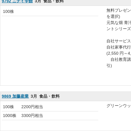
9792 ニチイ学館
3月
食品・飲料
無料プレゼン
100株
を選択)
元気な畑 青
ントシリーズ
自社サービス
自社家事代行
(2,550 円～4
自社教育講座受
引)
9869 加藤産業
3月
食品・飲料
グリーンウッ
100株
2200円相当
1000株
3300円相当