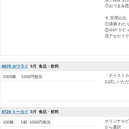
⑦おつまみ昆
６ 亘理山元
①清酒 わた
②ｽﾄﾛﾍﾞﾘｰﾋ
③アセロラで
9679 ホウライ
9月
食品・飲料
「テイストカー
1000株
1500円相当
お試しいただ
9729 トーカイ
3月
食品・飲料
オリジナルビ
100株
1箱
1000円相当
から選択