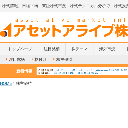
株式情報。日経平均、東証株式市況、株式テクニカル分析で、株式投
トップページ
注目銘柄
株テーマ
海外市況
注目銘柄
格付け
株主優待
新着情報
8月9日
資源注目株 8月9日更新
8月4日
AI注目株 8月4日更新
8月3日
人気業種注目株 8月3日更新
HOME
株主優待
8月2日
金融注目株 8月2日更新
8月10日
株テーマランキング サカナAIが急上昇