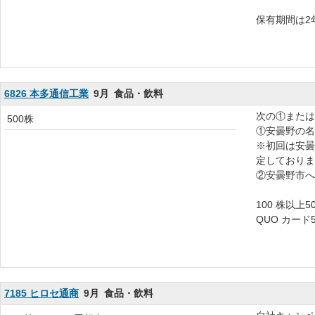
保有期間は2
6826 本多通信工業
9月
食品・飲料
次の①または
500株
①安曇野の名
※初回は安曇
定しておりま
②安曇野市への
100 株以上
QUO カード5
7185 ヒロセ通商
9月
食品・飲料