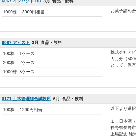
6067 インパクト HD
3月
食品・飲料
お菓子詰め合
1000株
3000円相当
6087 アビスト
3月
食品・飲料
株式会社アビ
100株
1ケース
カ月分（500
200株
2ケース
として、保有
1000株
5ケース
6171 土木管理総合試験所
6月
食品・飲料
以下より選択
100株
1200円相当
１．日本酒（
長野県長野市
上場記念 純米