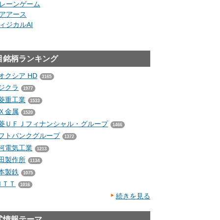
レーンゲーム
アアース
ィジカルAI
目銘柄ランキング
オクシア HD
3165
ジクラ
1977
菱重工業
1533
Ｘ金属
1520
菱ＵＦＪフィナンシャル・グループ
1466
フトバンクグループ
1372
河電気工業
1213
田製作所
1134
本製鉄
1075
ＮＴＴ
1016
続きを見る
式情報テーマ