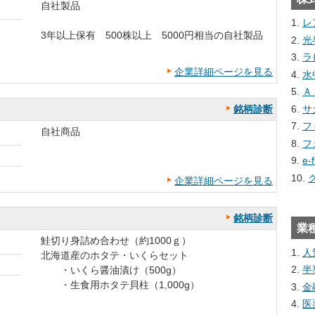
自社製品
レ
3年以上保有 500株以上 5000円相当の自社製品
光
ラ
企業詳細ページを見る
水
Ａ
サ
銘柄診断
フ
自社商品
フ
e
企業詳細ページを見る
銘柄診断
業
鮭切り身詰め合わせ（約1000ｇ）
人
北海道産のホタテ・いくらセット
半
・いくら醤油漬け（500g）
・生食用ホタテ貝柱（1,000g）
金
医