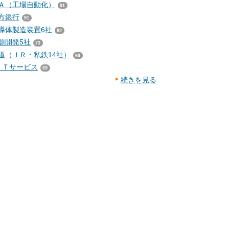
Ａ（工場自動化）
91
方銀行
91
導体製造装置6社
82
源開発5社
73
道（ＪＲ・私鉄14社）
69
ＩＴサービス
69
続きを見る