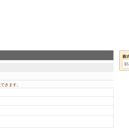
株
整できます。