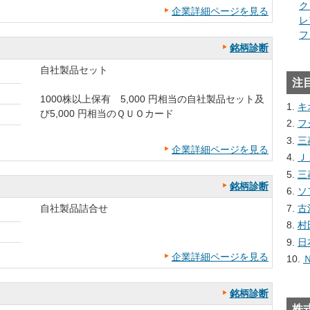
ク
企業詳細ページを見る
レ
フ
銘柄診断
自社製品セット
注
1000株以上保有 5,000 円相当の自社製品セット及
キ
び5,000 円相当のＱＵＯカード
フ
三
企業詳細ページを見る
Ｊ
三
銘柄診断
ソ
古
自社製品詰合せ
村
日
企業詳細ページを見る
銘柄診断
株