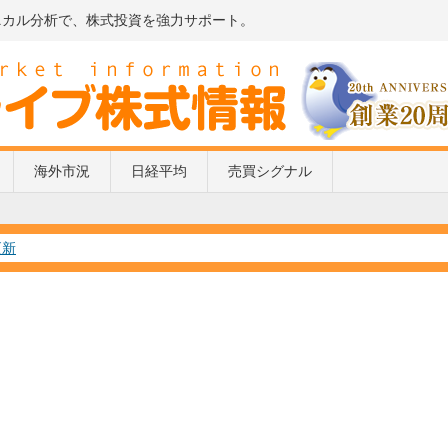
ニカル分析で、株式投資を強力サポート。
海外市況
日経平均
売買シグナル
月3日更新
日更新
点灯
10日更新
更新