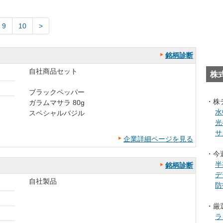
9
10
銘柄診断
自社商品セット
株
ブラックペッパー
・株
ガラムマサラ 80g
水
スペシャルバジル
光
サ
企業詳細ページを見る
・今
半
銘柄診断
デ
自社製品
防
・厳
ラ