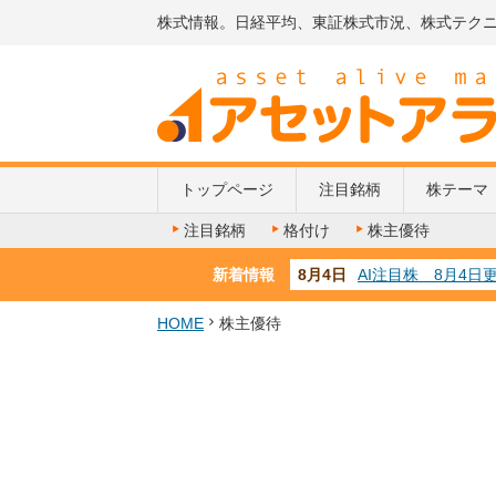
株式情報。日経平均、東証株式市況、株式テク
トップページ
注目銘柄
株テーマ
注目銘柄
格付け
株主優待
新着情報
8月3日
人気業種注目株 8
8月2日
金融注目株 8月2
7月29日
日経225シグナル
HOME
株主優待
7月10日
半導体注目株 7月
8月4日
AI注目株 8月4日