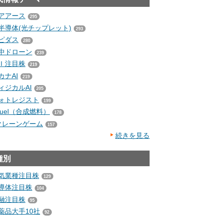
アアース
295
半導体(光チップレット)
293
ピダス
280
中ドローン
239
Ｉ注目株
219
カナAI
219
ィジカルAI
205
ォトレジスト
199
-fuel（合成燃料）
178
クレーンゲーム
157
続きを見る
種別
気業種注目株
129
導体注目株
104
融注目株
95
薬品大手10社
92