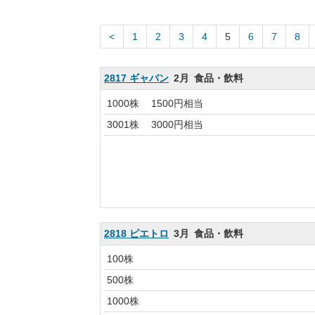
1
2
3
4
5
6
7
8
2817 ギャバン
2月
食品・飲料
1000株
1500円相当
3001株
3000円相当
2818 ピエトロ
3月
食品・飲料
100株
500株
1000株