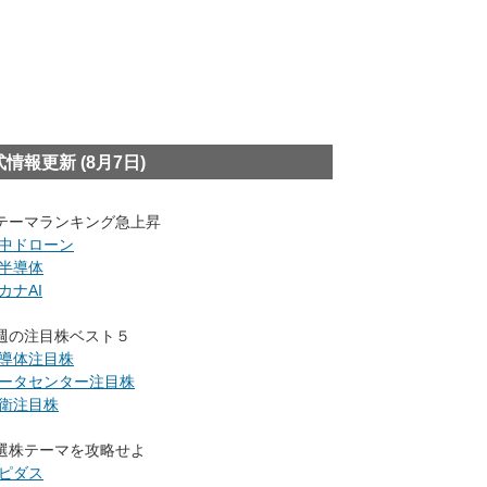
式情報更新
(8月7日)
テーマランキング急上昇
中ドローン
半導体
カナAI
週の注目株ベスト５
導体注目株
ータセンター注目株
衛注目株
選株テーマを攻略せよ
ピダス