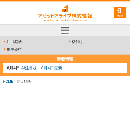
login
menu
注目銘柄
格付け
株主優待
新着情報
8月4日
AI注目株 8月4日更新
8月3日
人気業種注目株 8月3日更新
8月2日
金融注目株 8月2日更新
HOME
注目銘柄
7月29日
日経225シグナル点灯
7月10日
半導体注目株 7月10日更新