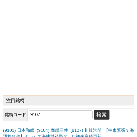
注目銘柄
銘柄コード
(9101) 日本郵船 (9104) 商船三井 (9107) 川崎汽船 【中東緊張で海
運株急伸】ホルムズ海峡封鎖懸念、年初来高値更新