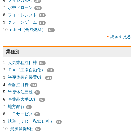
フィジカルAI
218
水中ドローン
205
フォトレジスト
189
クレーンゲーム
171
e-fuel（合成燃料）
140
続きを見る
業種別
人気業種注目株
158
ＦＡ（工場自動化）
117
半導体製造装置6社
114
金融注目株
114
半導体注目株
94
医薬品大手10社
93
地方銀行
80
ＩＴサービス
72
鉄道（ＪＲ・私鉄14社）
69
資源開発5社
62