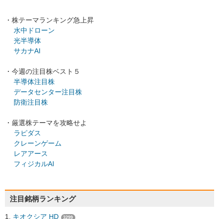
・株テーマランキング急上昇
水中ドローン
光半導体
サカナAI
・今週の注目株ベスト５
半導体注目株
データセンター注目株
防衛注目株
・厳選株テーマを攻略せよ
ラピダス
クレーンゲーム
レアアース
フィジカルAI
注目銘柄ランキング
キオクシア HD
3299