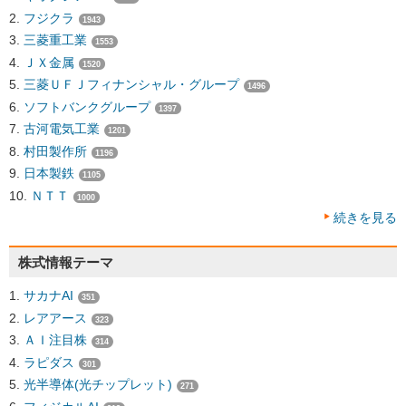
フジクラ
1943
三菱重工業
1553
ＪＸ金属
1520
三菱ＵＦＪフィナンシャル・グループ
1496
ソフトバンクグループ
1397
古河電気工業
1201
村田製作所
1196
日本製鉄
1105
ＮＴＴ
1000
続きを見る
株式情報テーマ
サカナAI
351
レアアース
323
ＡＩ注目株
314
ラピダス
301
光半導体(光チップレット)
271