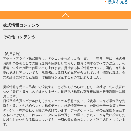
続きを見る
株式情報コンテンツ
日経平均
その他コンテンツ
売買シグナル
HOME
注目銘柄
個人情報保護方針
【利用規約】
株テーマ情報
アセットアライブ株式情報は、テクニカル分析による「買い」「売り」等は、株式投
プライバシーポリシー
海外市況
資判断の参考としての情報提供を目的としており、投資に関するすべての決定は、利
会社案内
用者ご自身の判断でお願い申し上げます。提供する株式情報やコラム、国内・海外市
投資カレンダー
場の見通し等についても、執筆者による個人的見解が含まれており、情報の真偽、株
サイトマップ
格付け情報
式の評価に関する正確性・信頼性等を保証するものではありません。
お問い合わせ
株式情報・株価予想
掲載情報を元に自己責任で投資することが強く求められており、当社は一切の損害に
過去データ
ついて責任を負うものではありません。日経平均株価の著作権は日本経済新聞社に帰
属します。
日経平均売買シグナルはあくまでテクニカル予想であり、投資家ご自身が最終的な判
断をすることが求めらます。株価データ、銘柄情報データ、分割併合データ等はデー
タ・ゲット株式会社から提供を受けています。データゲットは、その正確性を保証す
るものではなく、これらのデータの内容の万が一の誤り、またデータを元に投資した
結果生じたいかなる損益についても、一切の責を負わないことを利用条件としていま
す。